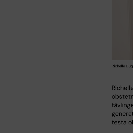
Richelle Duq
Richell
obstetr
tävling
generat
testa ol