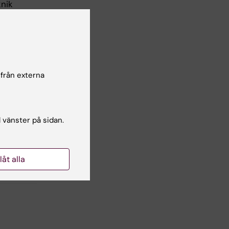
knik
om
 och
gar
ag
 från externa
l vänster på sidan.
llåt alla