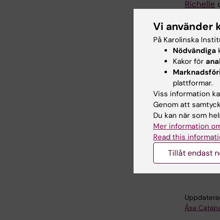
Richelle
d
för forsk
Vi använder 
kemikalie
enkelt sä
På Karolinska Insti
hela vägen
Nödvändiga
k
Kakor för
ana
Hon tävl
Marknadsför
25 novemb
plattformar.
Richelle!
Viss information kan
Genom att samtycka
Du kan när som hels
Mer information om
HERSt
Read this informati
Tillåt endast 
Forska
Uppdatera
Åsa Catap