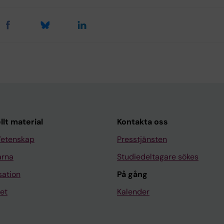
llt material
Kontakta oss
Vetenskap
Presstjänsten
arna
Studiedeltagare sökes
sation
På gång
et
Kalender