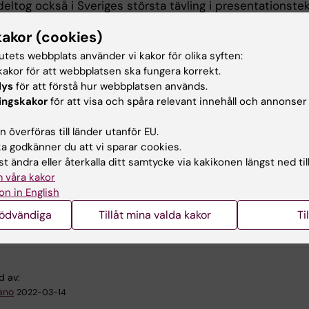
eltog också i Sveriges största tävling i presentationste
are, Forskar Grand Prix. Hon presenterade sin forskning 
kakor (cookies)
r och kvinnans fertilitet på ett fängslande, inspirerande
tt på fyra minuter, och övertygade juryn genom deltävlin
tutets webbplats använder vi kakor för olika syften:
 till finalen.
akor för att webbplatsen ska fungera korrekt.
lys
för att förstå hur webbplatsen används.
ade bland sju finalisterna på Nalen i Stockholm på torsd
ingskakor
för att visa och spåra relevant innehåll och annonser
er 2021 och kom på delad fjärde plats. Stort grattis till
 överföras till länder utanför EU.
 godkänner du att vi sparar cookies.
t ändra eller återkalla ditt samtycke via kakikonen längst ned til
 våra kakor
ory
on in English
nödvändiga
Tillåt mina valda kakor
Ti
r Grand Prix 20/21
d av:
ano
2022-03-14