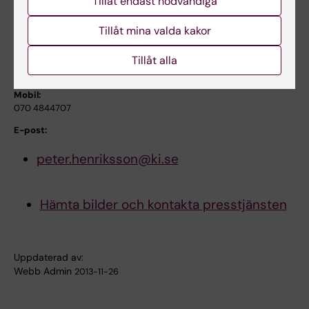
Tillåt endast nödvändiga
E-post:
Tillåt mina valda kakor
anna.kiessling@ki.se
Tillåt alla
Professor Peter Henriksson
Mobil:
070 4844707
E-post:
peter.henriksson@ki.se
Hämta bilder och kontakta presstjänsten
Uppdaterad av:
Webb Admin
2013-11-26