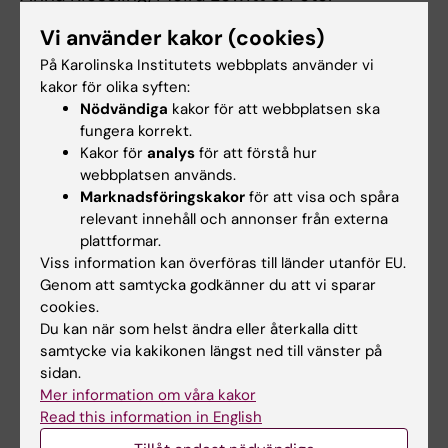
Henriksson.
Vi använder kakor (cookies)
På Karolinska Institutets webbplats använder vi
Case-Based Training of Evidence-Based
kakor för olika syften:
Clinical Practice in Primary Care and
Nödvändiga
kakor för att webbplatsen ska
Decreased Mortality in Patients with
fungera korrekt.
Kakor för
analys
för att förstå hur
Coronary Heart Disease
webbplatsen används.
Ann Fam Med 2011;9(3) May/June, online 9
Marknadsföringskakor
för att visa och spåra
May 2011.
relevant innehåll och annonser från externa
plattformar.
Tidskriftens webbplats
Viss information kan överföras till länder utanför EU.
Genom att samtycka godkänner du att vi sparar
cookies.
För frågor, kontakta:
Du kan när som helst ändra eller återkalla ditt
samtycke via kakikonen längst ned till vänster på
Med dr Anna Kiessling
sidan.
Mer information om våra kakor
Mobil:
Read this information in English
070 4846231