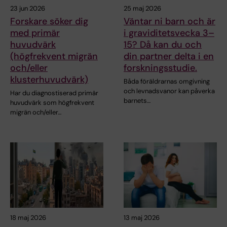
23 jun 2026
25 maj 2026
Forskare söker dig
Väntar ni barn och är
med primär
i graviditetsvecka 3–
huvudvärk
15? Då kan du och
(högfrekvent migrän
din partner delta i en
och/eller
forskningsstudie.
klusterhuvudvärk)
Båda föräldrarnas omgivning
och levnadsvanor kan påverka
Har du diagnostiserad primär
barnets…
huvudvärk som högfrekvent
migrän och/eller…
18 maj 2026
13 maj 2026