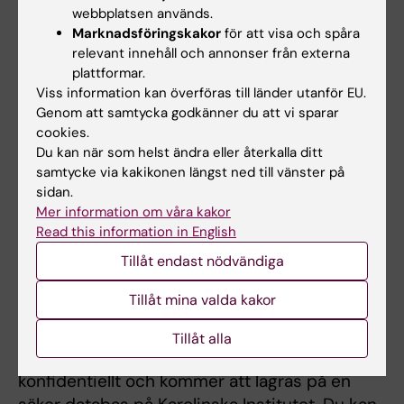
webbplatsen används.
Cecilia Fridén
Marknadsföringskakor
för att visa och spåra
relevant innehåll och annonser från externa
Anknuten till Forskning
plattformar.
E-post:
Viss information kan överföras till länder utanför EU.
cecilia.friden@ki.se
Genom att samtycka godkänner du att vi sparar
cookies.
Du kan när som helst ändra eller återkalla ditt
samtycke via kakikonen längst ned till vänster på
Hantering av personuppgifter
sidan.
Mer information om våra kakor
All hantering av personuppgifterna i projektet
Read this information in English
sker i enlighet med EU:s
Tillåt endast nödvändiga
dataskyddsförordning (GDPR). Ansvarig för
dina personuppgifter är Karolinska Institutet.
Tillåt mina valda kakor
Dataskyddsombud nås
på
dataskyddsombud@ki.se
. Data kommer att
Tillåt alla
analyseras på gruppnivå, hanteras
konfidentiellt och kommer att lagras på en