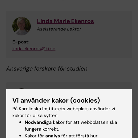
Linda Marie Ekenros
Assisterande Lektor
E-post:
linda.ekenros@ki.se
Ansvariga forskare för studien
Angelica Marie Cecilia Lindén
Vi använder kakor (cookies)
Hirschberg
På Karolinska Institutets webbplats använder vi
Professor/Överläkare
kakor för olika syften:
E-post:
Nödvändiga
kakor för att webbplatsen ska
angelica.hirschberg.linden@ki.se
fungera korrekt.
Kakor för
analys
för att förstå hur