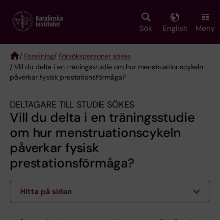
Skip
to
main
Sök
English
Meny
content
/
Forskning
/
Försökspersoner sökes
/ Vill du delta i en träningsstudie om hur menstruationscykeln
Breadcrumb
påverkar fysisk prestationsförmåga?
DELTAGARE TILL STUDIE SÖKES
Vill du delta i en träningsstudie
om hur menstruationscykeln
påverkar fysisk
prestationsförmåga?
Hitta på sidan