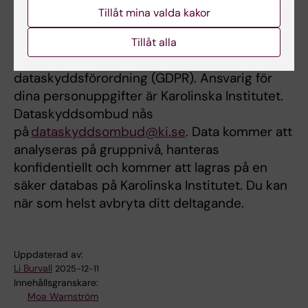
Hantering av personuppgifter
Tillåt mina valda kakor
All hantering av personuppgifterna i projektet
Tillåt alla
sker i enlighet med EU:s
dataskyddsförordning (GDPR). Ansvarig för
dina personuppgifter är Karolinska Institutet.
Dataskyddsombud nås
på
dataskyddsombud@ki.se
. Data kommer att
analyseras på gruppnivå, hanteras
konfidentiellt och kommer att lagras på en
säker databas på Karolinska Institutet. Du kan
när som helst avbryta ditt deltagande.
Uppdaterad av:
Li Burvall
2025-12-11
Innehållsgranskare:
Moa Warnström