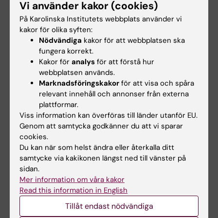
Vi använder kakor (cookies)
Helene Ringberg
På Karolinska Institutets webbplats använder vi
leg psykolog, projektledare och studiekoordinator
kakor för olika syften:
E-post:
Nödvändiga
kakor för att webbplatsen ska
helene.ringberg@ki.se
fungera korrekt.
Kakor för
analys
för att förstå hur
webbplatsen används.
Marknadsföringskakor
för att visa och spåra
Ansvarig för projektet
relevant innehåll och annonser från externa
plattformar.
Viss information kan överföras till länder utanför EU.
David Mataix Cols
Genom att samtycka godkänner du att vi sparar
cookies.
Professor/Psykolog
Du kan när som helst ändra eller återkalla ditt
samtycke via kakikonen längst ned till vänster på
Telefon:
sidan.
+46852481042
Mer information om våra kakor
E-post:
Read this information in English
david.mataix.cols@ki.se
Tillåt endast nödvändiga