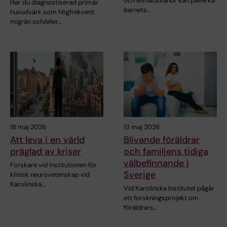
och levnadsvanor kan påverka
Har du diagnostiserad primär
barnets…
huvudvärk som högfrekvent
migrän och/eller…
18 maj 2026
13 maj 2026
Att leva i en värld
Blivande föräldrar
präglad av kriser
och familjens tidiga
välbefinnande i
Forskare vid Institutionen för
Sverige
klinisk neurovetenskap vid
Karolinska…
Vid Karolinska Institutet pågår
ett forskningsprojekt om
föräldrars…