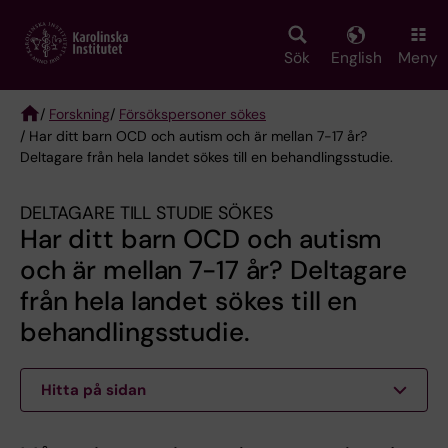
Skip
to
main
Sök
English
Meny
content
/
Forskning
/
Försökspersoner sökes
/ Har ditt barn OCD och autism och är mellan 7-17 år?
Breadcrumb
Deltagare från hela landet sökes till en behandlingsstudie.
DELTAGARE TILL STUDIE SÖKES
Har ditt barn OCD och autism
och är mellan 7-17 år? Deltagare
från hela landet sökes till en
behandlingsstudie.
Hitta på sidan