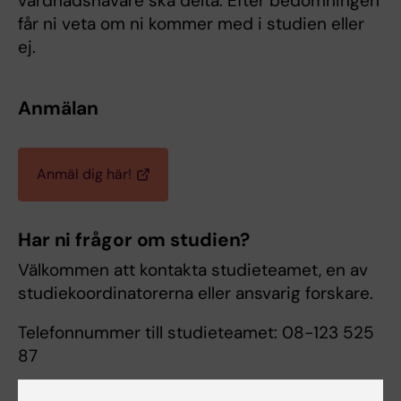
vårdnadshavare ska delta. Efter bedömningen
får ni veta om ni kommer med i studien eller
ej.
Anmälan
Anmäl dig här!
Har ni frågor om studien?
Välkommen att kontakta studieteamet, en av
studiekoordinatorerna eller ansvarig forskare.
Telefonnummer till studieteamet: 08-123 525
87