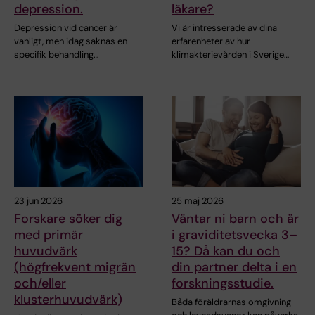
depression.
läkare?
Depression vid cancer är
Vi är intresserade av dina
vanligt, men idag saknas en
erfarenheter av hur
specifik behandling…
klimakterievården i Sverige…
23 jun 2026
25 maj 2026
Forskare söker dig
Väntar ni barn och är
med primär
i graviditetsvecka 3–
huvudvärk
15? Då kan du och
(högfrekvent migrän
din partner delta i en
och/eller
forskningsstudie.
klusterhuvudvärk)
Båda föräldrarnas omgivning