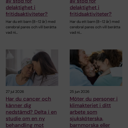
av stöd för
av stöd för
delaktighet i
delaktighet i
fritidsaktiviteter?
fritidsaktiviteter?
Har du ett barn (8–12 år) med
Har du ett barn (8–12 år) med
cerebral pares och vill berätta
cerebral pares och vill berätta
vad ni…
vad ni…
27 jul 2026
25 jun 2026
Har du cancer och
Möter du personer i
känner dig
klimakteriet i ditt
nedstämd? Delta i en
arbete som
studie om en ny
sjuksköterska,
behandling mot
barnmorska eller