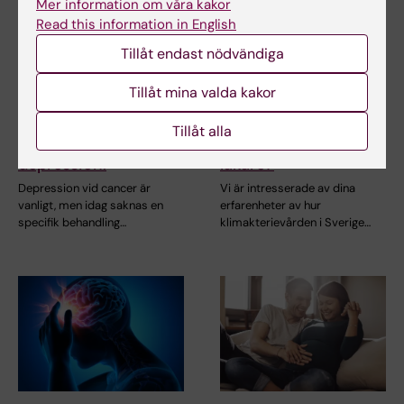
Mer information om våra kakor
Read this information in English
27 jul 2026
25 jun 2026
Tillåt endast nödvändiga
Har du cancer och
Möter du personer i
känner dig
klimakteriet i ditt
Tillåt mina valda kakor
nedstämd? Delta i en
arbete som
studie om en ny
sjuksköterska,
Tillåt alla
behandling mot
barnmorska eller
depression.
läkare?
Depression vid cancer är
Vi är intresserade av dina
vanligt, men idag saknas en
erfarenheter av hur
specifik behandling…
klimakterievården i Sverige…