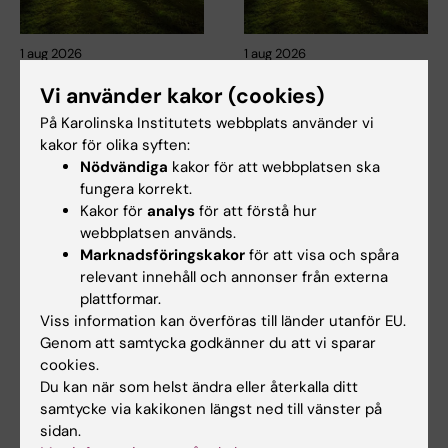
1 aug 2026
1 aug 2026
Är du förälder till ett
Är du förälder till ett
Vi använder kakor (cookies)
barn med cerebral
barn med cerebral
pares och vill berätta
pares och vill berätta
På Karolinska Institutets webbplats använder vi
kakor för olika syften:
om hinder och behov
om hinder och behov
Nödvändiga
kakor för att webbplatsen ska
av stöd för
av stöd för
fungera korrekt.
delaktighet i
delaktighet i
Kakor för
analys
för att förstå hur
fritidsaktiviteter?
fritidsaktiviteter?
webbplatsen används.
Har du ett barn (8–12 år) med
Har du ett barn (8–12 år) med
Marknadsföringskakor
för att visa och spåra
cerebral pares och vill berätta
cerebral pares och vill berätta
relevant innehåll och annonser från externa
vad ni…
vad ni…
plattformar.
Viss information kan överföras till länder utanför EU.
Genom att samtycka godkänner du att vi sparar
cookies.
Du kan när som helst ändra eller återkalla ditt
samtycke via kakikonen längst ned till vänster på
sidan.