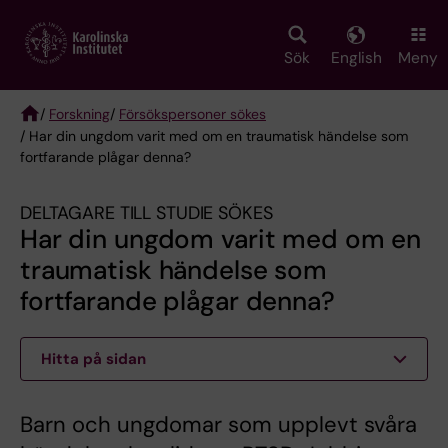
Skip
to
main
Sök
English
Meny
content
/
Forskning
/
Försökspersoner sökes
/ Har din ungdom varit med om en traumatisk händelse som
Breadcrumb
fortfarande plågar denna?
DELTAGARE TILL STUDIE SÖKES
Har din ungdom varit med om en
traumatisk händelse som
fortfarande plågar denna?
Hitta på sidan
Barn och ungdomar som upplevt svåra