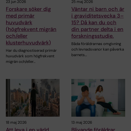
23 jun 2026
25 maj 2026
Forskare söker dig
Väntar ni barn och är
med primär
i graviditetsvecka 3–
huvudvärk
15? Då kan du och
(högfrekvent migrän
din partner delta i en
och/eller
forskningsstudie.
klusterhuvudvärk)
Båda föräldrarnas omgivning
och levnadsvanor kan påverka
Har du diagnostiserad primär
barnets…
huvudvärk som högfrekvent
migrän och/eller…
18 maj 2026
13 maj 2026
Att leva i en värld
Blivande föräldrar