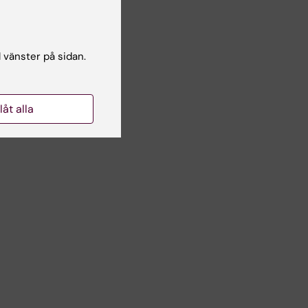
l vänster på sidan.
llåt alla