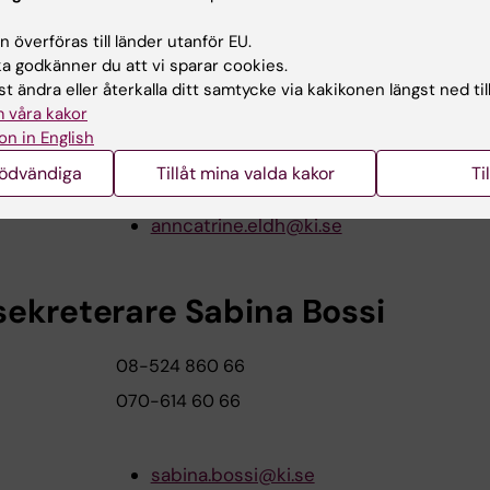
 överföras till länder utanför EU.
 doc, med dr Ann Catrine Eldh
 godkänner du att vi sparar cookies.
t ändra eller återkalla ditt samtycke via kakikonen längst ned til
 våra kakor
08-517 758 41
on in English
070-167 10 10
nödvändiga
Tillåt mina valda kakor
Ti
anncatrine.eldh@ki.se
sekreterare Sabina Bossi
08-524 860 66
070-614 60 66
sabina.bossi@ki.se