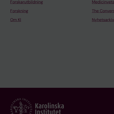
Forskarutbildning
Medicinvet
Forskning
The Conver
Om KI
Nyhetsarkiv