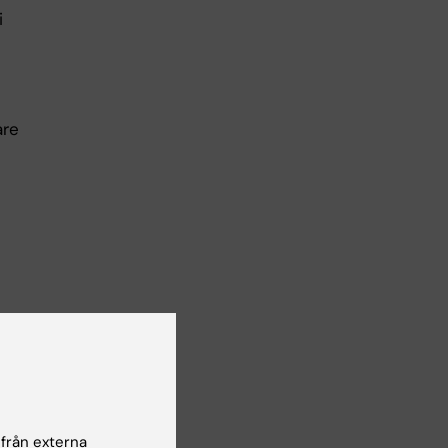
i
are
 från externa