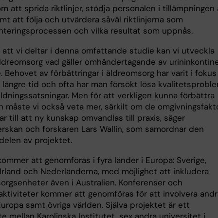
m att sprida riktlinjer, stödja personalen i tillämpningen
t att följa och utvärdera såväl riktlinjerna som
teringsprocessen och vilka resultat som uppnås.
att vi deltar i denna omfattande studie kan vi utveckla
ldreomsorg vad gäller omhändertagande av urininkontin
. Behovet av förbättringar i äldreomsorg har varit i fokus
 längre tid och ofta har man försökt lösa kvalitetsprobl
ldningssatsningar. Men för att verkligen kunna förbättra
 måste vi också veta mer, särkilt om de omgivningsfakt
r till att ny kunskap omvandlas till praxis, säger
erskan och forskaren Lars Wallin, som samordnar den
delen av projektet.
ommer att genomföras i fyra länder i Europa: Sverige,
 Irland och Nederländerna, med möjlighet att inkludera
orgsenheter även i Australien. Konferenser och
aktiviteter kommer att genomföras för att involvera andr
Europa samt övriga världen. Själva projektet är ett
 mellan Karolinska Institutet, sex andra universitet i