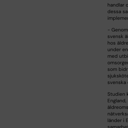
handlar o
dessa sam
implemen
- Genom 
svensk ä
hos äldre
under en
med utbi
omsorgen
som bidra
sjuksköt
svenska 
Studien k
England,
äldreoms
nätverks
länder i 
samarbete