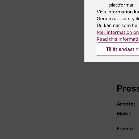
plattformar.
Viss information kan
Post
Genom att samtycka
Du kan när som hels
Mer information om
Arbete:
Read this informati
Mobil:
Tillåt endast 
E-post:
Pres
Arbete:
Mobil:
E-post: