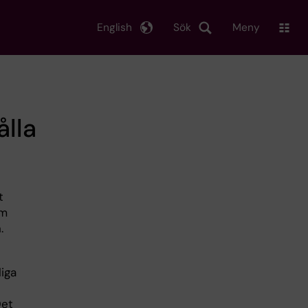
English
Sök
Meny
ålla
t
om
.
iga
Det