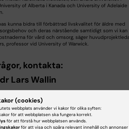
niversity of Alberta i Kanada och University of Adelaide 
n.
as kunna bidra till förbättrad livskvalitet för äldre med
sorgsbehov och deras närstående samtidigt som vi kan
ostnaderna för vård och omsorg, säger huvudprojektled
s, professor vid University of Warwick.
rågor, kontakta:
dr Lars Wallin
08-517 754 54
kakor (cookies)
073-699 41 84
tutets webbplats använder vi kakor för olika syften:
akor för att webbplatsen ska fungera korrekt.
lys
för att förstå hur webbplatsen används.
lars.wallin@karolinska.se
ingskakor
för att visa och spåra relevant innehåll och annonser