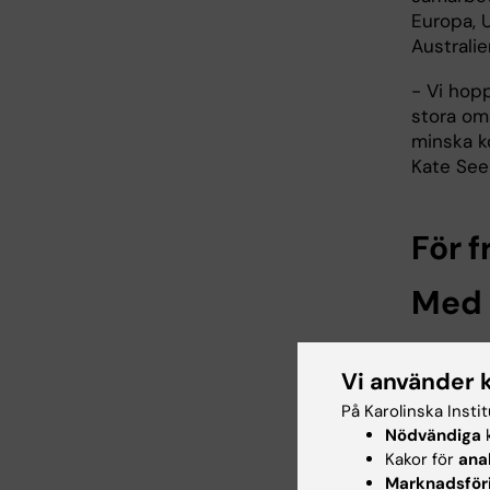
Europa, U
Australie
- Vi hopp
stora om
minska k
Kate Seer
För f
Med 
Arbete:
Vi använder 
Mobil:
På Karolinska Insti
Nödvändiga
k
E-post:
Kakor för
ana
Marknadsför