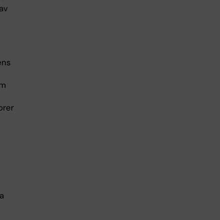
 av
ens
em
orer
a