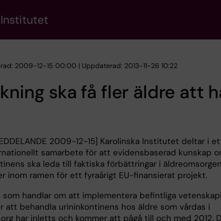
Institutet
erad: 2009-12-15 00:00 | Uppdaterad: 2013-11-26 10:22
kning ska få fler äldre att h
DDELANDE 2009-12-15] Karolinska Institutet deltar i et
ernationellt samarbete för att evidensbaserad kunskap 
tinens ska leda till faktiska förbättringar i äldreomsorgen
r inom ramen för ett fyraårigt EU-finansierat projekt.
t som handlar om att implementera befintliga vetenskapl
ör att behandla urininkontinens hos äldre som vårdas i
org har inletts och kommer att pågå till och med 2012. 