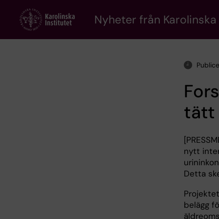
Skip
to
Nyheter från Karolinska 
main
content
Public
Fors
tätt
[PRESSME
nytt int
urininkon
Detta ske
Projekte
belägg f
äldreoms