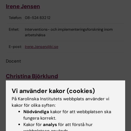
Irene Jensen
Telefon:
08-524 832 12
Enhet:
Interventions- och implementeringsforskning inom
arbetshälsa
E-post:
Irene.Jensen@ki.se
Docent
Christina Björklund
Telefon:
08-524 852 63
Vi använder kakor (cookies)
På Karolinska Institutets webbplats använder vi
Enhet:
Interventions- och implementeringsforskning inom
kakor för olika syften:
arbetshälsa
Nödvändiga
kakor för att webbplatsen ska
E-post:
Christina.Bjorklund@ki.se
fungera korrekt.
Kakor för
analys
för att förstå hur
webbplatsen används.