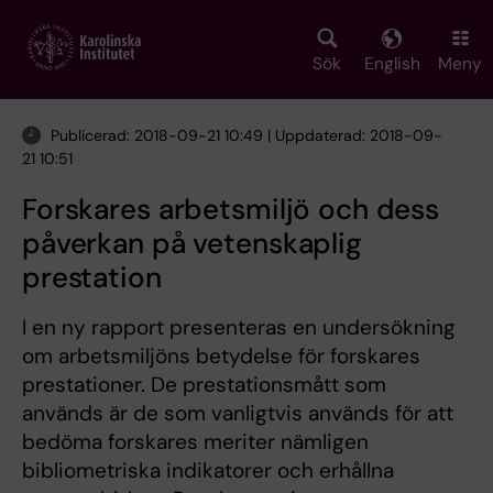
Skip
to
main
Sök
English
Meny
content
Publicerad: 2018-09-21 10:49 | Uppdaterad: 2018-09-
21 10:51
Forskares arbetsmiljö och dess
påverkan på vetenskaplig
prestation
I en ny rapport presenteras en undersökning
om arbetsmiljöns betydelse för forskares
prestationer. De prestationsmått som
används är de som vanligtvis används för att
bedöma forskares meriter nämligen
bibliometriska indikatorer och erhållna