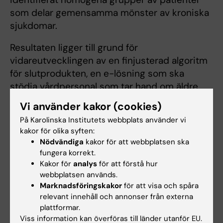
som delar gemensamma mönster av kroniska
sjukdomar.
Resultaten ligger till grund för
vidareutvecklingen av en finjusterad algoritm
för slutprodukten, en e-lösning som ska
stödja vårdpersonal som tar hand om äldre
sköra patienter, att fatta bättre balanserade
Vi använder kakor (cookies)
beslut och få bättre insikter om patienternas
På Karolinska Institutets webbplats använder vi
framtida hälsokurvor.
kakor för olika syften:
Nödvändiga
kakor för att webbplatsen ska
Efter ett lovande första år kommer konsortiets
fungera korrekt.
medlemmar fortsatt försöka involvera
Kakor för
analys
för att förstå hur
vårdpersonal och beslutsfattare genom att
webbplatsen används.
bjuda in dessa aktörer att delta i
Marknadsföringskakor
för att visa och spåra
relevant innehåll och annonser från externa
undersökningar, vid webbseminarier och
plattformar.
piloter, i strävan att utveckla en
Viss information kan överföras till länder utanför EU.