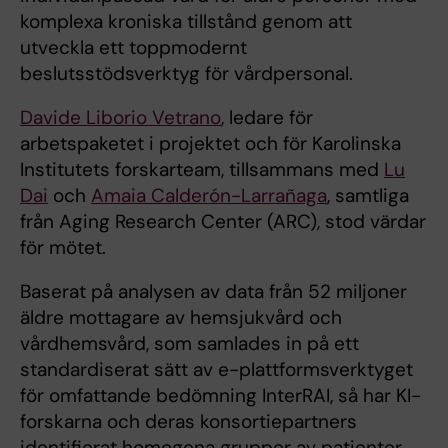
komplexa kroniska tillstånd genom att
utveckla ett toppmodernt
beslutsstödsverktyg för vårdpersonal.
Davide Liborio Vetrano
, ledare för
arbetspaketet i projektet och för Karolinska
Institutets forskarteam, tillsammans med
Lu
Dai
och
Amaia Calderón-Larrañaga
, samtliga
från Aging Research Center (ARC), stod värdar
för mötet.
Baserat på analysen av data från 52 miljoner
äldre mottagare av hemsjukvård och
vårdhemsvård, som samlades in på ett
standardiserat sätt av e-plattformsverktyget
för omfattande bedömning InterRAI, så har KI-
forskarna och deras konsortiepartners
identifierat homogena grupper av patienter