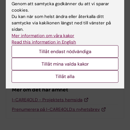
användarvänlig produkt som uppfyller
Genom att samtycka godkänner du att vi sparar
slutanvändarnas behov.
cookies.
Du kan när som helst ändra eller återkalla ditt
samtycke via kakikonen längst ned till vänster på
sidan.
Uppdaterad av:
Mer information om våra kakor
Charlotte Brandt
2022-06-17
Read this information in English
Tillåt endast nödvändiga
Dela
Tillåt mina valda kakor
Tillåt alla
Mer om det här ämnet
I-CARE4OLD - Projektets hemsida
Prenumerera på I-CARE4OLD:s nyhetsbrev