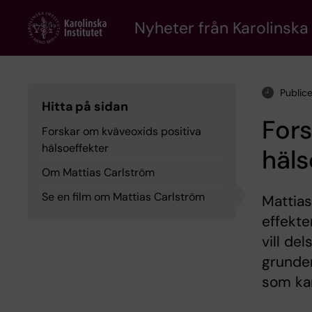
Skip
to
Nyheter från Karolinska 
main
content
Public
Hitta på sidan
Fors
Forskar om kväveoxids positiva
hälsoeffekter
häls
Om Mattias Carlström
Se en film om Mattias Carlström
Mattia
effekte
vill de
grunden
som kan