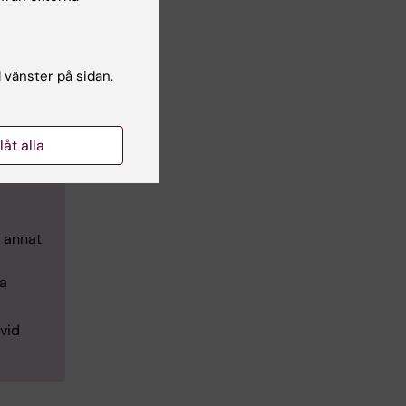
ch
l vänster på sidan.
 vid
llåt alla
etown
d annat
ta
 vid