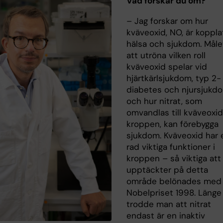
Vad forskar du om?
– Jag forskar om hur
kväveoxid, NO, är kopplat 
hälsa och sjukdom. Måle
att utröna vilken roll
kväveoxid spelar vid
hjärtkärlsjukdom, typ 2-
diabetes och njursjukd
och hur nitrat, som
omvandlas till kväveoxid
kroppen, kan förebygga
sjukdom. Kväveoxid har 
rad viktiga funktioner i
kroppen – så viktiga att
upptäckter på detta
område belönades med
Nobelpriset 1998. Länge
trodde man att nitrat
endast är en inaktiv