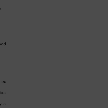
g
 vad
 med
ida
lla