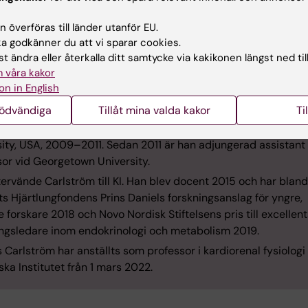
Mattias Carlström
 överföras till länder utanför EU.
sor i kardiorenal fysiologi vid institutionen för fysiologi o
 godkänner du att vi sparar cookies.
ologi
t ändra eller återkalla ditt samtycke via kakikonen längst ned til
 våra kakor
s Carlström är född i Karlshamn 1978. Han har examen från
on in English
arprogrammet vid Uppsala universitet 2002 och disputerade
lärosäte 2008.
nödvändiga
Tillåt mina valda kakor
Ti
s Carlström gjorde postdoc vid KI 2008–2009 och vid Georg
sity, USA, 2009–2011. Sedan 2011 är han adjungerad assistant
sor vid Georgetown University.
ervände Carlström till KI. Han blev docent 2015 och har blan
ats Hjärtlungfondens Prins Daniels forskningsanslag för yngre,
 forskare 2018 och Novo Nordisk Stiftelsens pris till excellen
ingsledare inom endokrinologi och metabolism 2019.
 Carlström har anställts som professor i kardiorenal fysiologi
ska Institutet från 1 mars 2022.