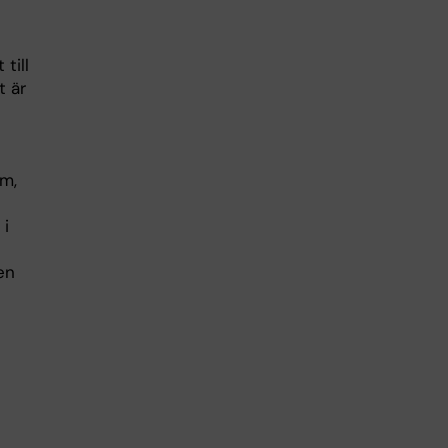
till
t är
om,
 i
en