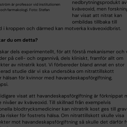
nedbrytningsprodukt av
ström är professor vid institutionen
kväveoxid, men forsknin
i och farmakologi. Foto: Stefan
har visat att nitrat kan
ombildas tillbaka till
d i kroppen och därmed kan motverka kväveoxidbrist.
kar du om detta?
rskar dels experimentellt, för att förstå mekanismer och
r på cell- och organnivå, dels kliniskt, framför allt om
kter av nitratrik kost. Vi förbereder bland annat en stor
erad studie där vi ska undersöka om nitrattillskott
ar hälsan för kvinnor med havandeskapsförgiftning,
psi.
tidigare visat att havandeskapsförgiftning är förknippat
nivåer av kväveoxid. Till skillnad från exempelvis
nella blodtrycksmediciner kan nitratrik kost ges till grav
a risker för fostrets hälsa. Om nitrattillskott skulle visa
kter mot havandeskapsförgiftning så skulle det därför fy