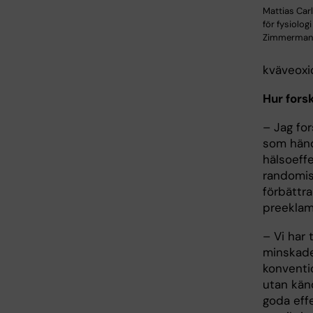
Mattias Carl
för fysiolog
Zimmerman
kväveoxi
Hur fors
– Jag fo
som hände
hälsoeffe
randomis
förbättr
preeklam
– Vi har 
minskade 
konventio
utan känd
goda effe