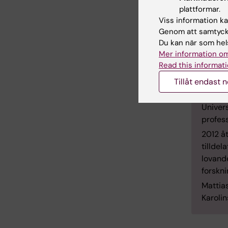
Om 
plattformar.
Viss information kan
Profes
Genom att samtycka
farmak
Du kan när som hels
Mer information om
Mattia
Read this informati
apotek
samma 
Tillåt endast 
Mattia
Univer
profes
2012 åt
tilldel
lovande
forskn
Mattias
Karolin