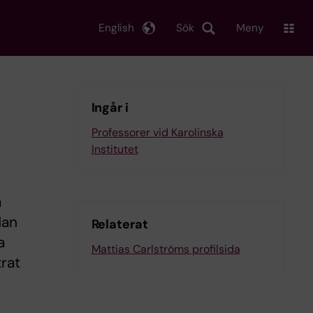
English
Sök
Meny
Ingår i
a
Professorer vid Karolinska
Institutet
a
Han
Relaterat
a
Mattias Carlströms profilsida
trat