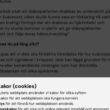
 lucka.
 också visat att dialyspatienter drabbas av underskott p
h kväveoxid, vilket skulle kunna vara en förklaring till varf
en kraftigt förhöjd risk att drabbas av hjärtinfarkt och
 en ny studie kommer vi därför att ge dialyspatienter
lkott och följa deras hälsoutveckling.”
as du på lång sikt?
pas att vi dels ska få bättre förståelse för hur kväveoxi
as och signalerar i kroppen, dels kan lägga grunden för 
va eller behandlande strategier som kan återställa
dbalansen vid olika sjukdomar.
ders Nilsson
kakor (cookies)
licerad på engelska i skriften ”From Cell to Society 202
tutets webbplats använder vi kakor för olika syften:
akor för att webbplatsen ska fungera korrekt.
lys
för att förstå hur webbplatsen används.
ingskakor
för att visa och spåra relevant innehåll och annonser