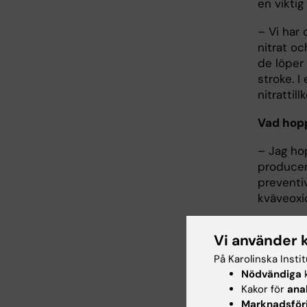
en viktig
– Vi har
nitrat oc
de löper 
stroke. I
nitrattil
Vad hopp
– Jag hop
producer
preventi
kväveoxi
Text: An
Vi använder 
Först pub
På Karolinska Insti
Nödvändiga
k
Kakor för
ana
Marknadsför