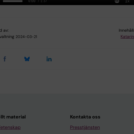
d av:
Innehål
valtning
Katari
2024-03-21
llt material
Kontakta oss
Vetenskap
Presstjänsten