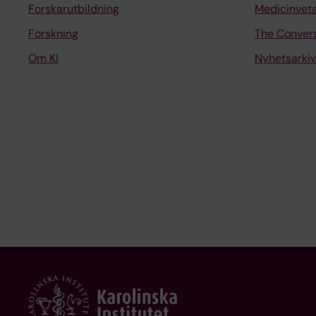
Forskarutbildning
Medicinvet
Forskning
The Conver
Om KI
Nyhetsarkiv