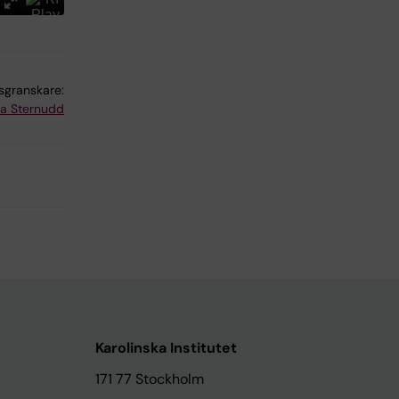
lsgranskare:
na Sternudd
Karolinska Institutet
171 77 Stockholm