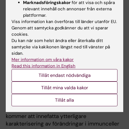
Marknadsföringskakor
för att visa och spåra
överraskande upptäckt var den drastiska
relevant innehåll och annonser från externa
minskningen av eosinofiler i livmodern,
plattformar.
eftersom dessa inte uttrycker
Viss information kan överföras till länder utanför EU.
Genom att samtycka godkänner du att vi sparar
androgenreceptorn. Detta visar att
cookies.
androgener spelar en bredare och mer
Du kan när som helst ändra eller återkalla ditt
komplex roll i att modulera immunsystemet än
samtycke via kakikonen längst ned till vänster på
enbart genom direkt aktivering av
sidan.
androgenreceptorn på immunceller.
Mer information om våra kakor
Read this information in English
Nästa steg blir att noggrant undersöka de
Tillåt endast nödvändiga
underliggande mekanismerna för
immunförändringarna och att bedöma om
Tillåt mina valda kakor
dessa bidrar till
Tillåt alla
reproduktionskomplikationerna och de
metabola samsjukligheterna vid PCOS. Detta
kommer att innefatta ytterligare
karakterisering av förändringar i immunceller