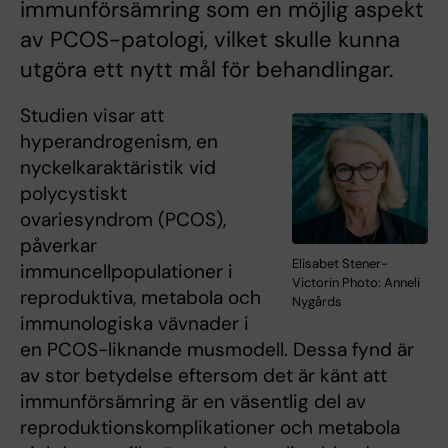
immunförsämring som en möjlig aspekt
av PCOS-patologi, vilket skulle kunna
utgöra ett nytt mål för behandlingar.
Studien visar att
hyperandrogenism, en
nyckelkaraktäristik vid
polycystiskt
ovariesyndrom (PCOS),
påverkar
Elisabet Stener-
immuncellpopulationer i
Victorin Photo: Anneli
reproduktiva, metabola och
Nygårds
immunologiska vävnader i
en PCOS-liknande musmodell. Dessa fynd är
av stor betydelse eftersom det är känt att
immunförsämring är en väsentlig del av
reproduktionskomplikationer och metabola