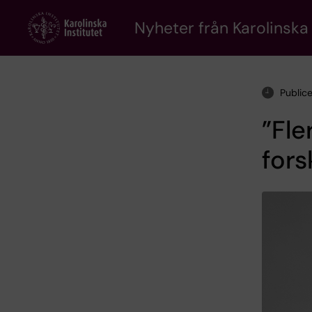
Skip
to
Nyheter från Karolinska 
main
content
Public
”Fle
fors