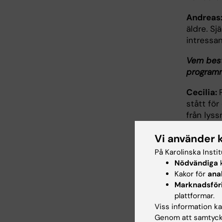
Andreas
äldre. Sj
intressan
Vem best
program
Cecilia:
stått för
från lyss
Till vem
Vi använder 
På Karolinska Insti
Andreas
Nödvändiga
k
medicinsk
Kakor för
ana
illustrer
Marknadsför
Medicinsk
plattformar.
allmänhe
Viss information kan
Genom att samtycka
Cecilia: