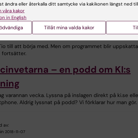
t ändra eller återkalla ditt samtycke via kakikonen längst ned til
 kan bidra med, hur den går till, vad man vet och inte ve
 våra kakor
inte behöva kunna något särskilt för att lyssna och häng
on in English
nödvändiga
Tillåt mina valda kakor
Ti
a avsnitt är planerade?
Tio till att börja med. Men om programmet blir uppskatta
 fortsätter.
cinvetarna – en podd om KI:s
kning
ag varannan vecka. Lyssna på inslagen direkt på ki.se elle
phone. Aldrig lyssnat på podd? Vi förklarar hur man gör.
d av:
in
2018-11-07