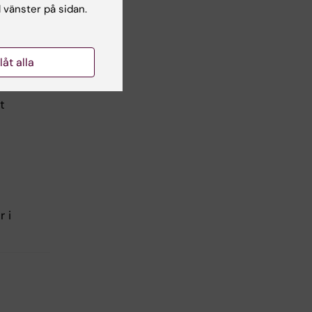
l vänster på sidan.
t.
a
llåt alla
t
r i