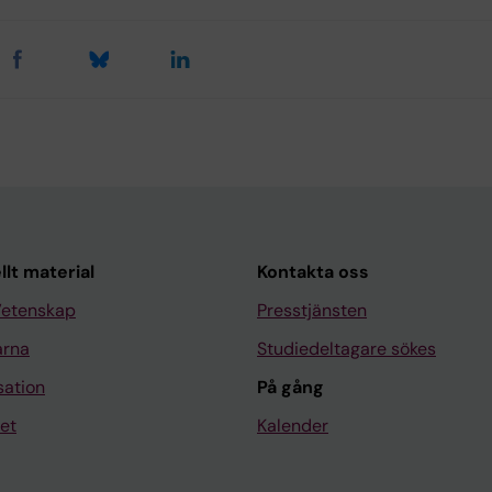
llt material
Kontakta oss
Vetenskap
Presstjänsten
arna
Studiedeltagare sökes
sation
På gång
et
Kalender