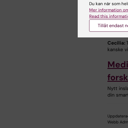
Du kan när som hels
forskning
Mer information om
Man ska 
Read this informati
med.
Tillåt endast 
Hur mång
Cecilia:
kanske vi
Medi
fors
Nytt insl
din smart
Uppdatera
Webb Adm