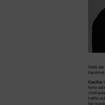
Hallå dä
Karolins
Cecilia:
hitta sät
chefreda
träffa o
fler bord