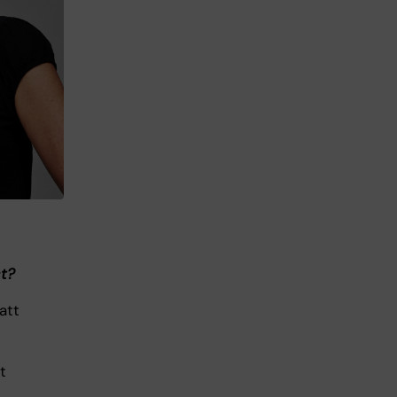
t?
att
t