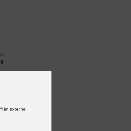
d
ls
ag
om
 från externa