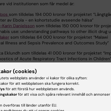
re vid institutionen som får medel är:
 Roos
som tilldelas 194 000 kronor för projektet ”Långtg
kter av Ebola - en kohortstudie avseende hälsa”
-Karin Danielsson
som tilldelas 150 000 kronor för proj
nabis use: understanding pathways to other illicit drug 
Baker
som tilldelas 64 000 kronor för projektet “Malawi
ical Illness and Sepsis Prevalence and Outcomes Study”
ka Eklundh som tilldelas 41 000 kronor för projektet “I
ostics of Acute Respiratory Tract Infections in Children
nds Stiftelse är en ideell stiftelse som de senaste åren 
kakor (cookies)
forskningsmedel för miljömedicinsk, medicinsk, eller
tutets webbplats använder vi kakor för olika syften:
logisk forskning som bedrivs vid universitet och högskol
akor för att webbplatsen ska fungera korrekt.
rmation om
Martin Rinds Stiftelse
.
lys
för att förstå hur webbplatsen används.
ingskakor
för att visa och spåra relevant innehåll och annonser
d av:
 överföras till länder utanför EU.
dt
 godkänner du att vi sparar cookies.
2019-05-22