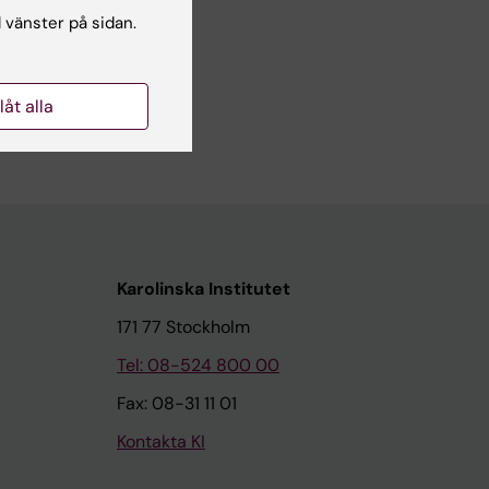
l vänster på sidan.
llåt alla
Karolinska Institutet
171 77 Stockholm
Tel: 08-524 800 00
Fax: 08-31 11 01
Kontakta KI