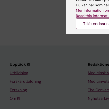
Du kan när som hels
Mer information om
Read this informati
Dela
Tillåt endast 
Upptäck KI
Redaktione
Utbildning
Medicinsk 
Forskarutbildning
Medicinvet
Forskning
The Conver
Om KI
Nyhetsarkiv