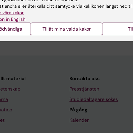
t ändra eller återkalla ditt samtycke via kakikonen längst ned til
 våra kakor
on in English
nödvändiga
Tillåt mina valda kakor
Ti
llt material
Kontakta oss
Vetenskap
Presstjänsten
arna
Studiedeltagare sökes
sation
På gång
et
Kalender