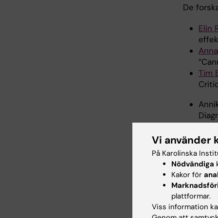
De forska
Elin
effe
Anna
”Can
Tim 
Crit
Anni
Diagn
Martin Ri
Vi använder 
delat ut 
På Karolinska Insti
epidemio
Nödvändiga
k
Mer info
Kakor för
ana
Marknadsför
plattformar.
Uppdatera
Viss information kan
Ida Monste
Genom att samtycka