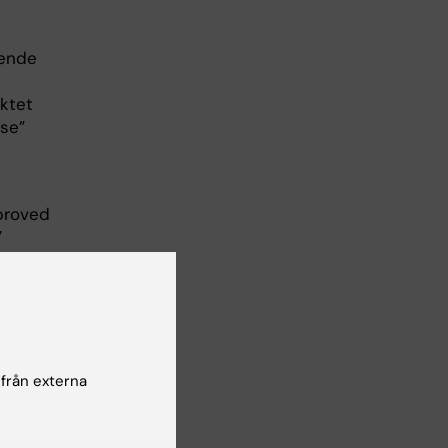
ående
ektet
use”
mproved
”
har
or.
 från externa