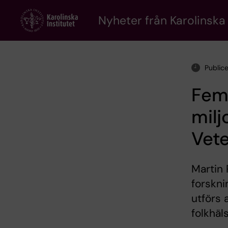
Skip
to
Nyheter från Karolinska 
main
content
Public
Fem 
milj
Vet
Martin R
forskni
utförs 
folkhäl