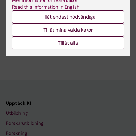
Mer information om våra kakor
Read this information in English
Uppdaterad av:
Anne Hammarskjöld
Tillåt endast nödvändiga
2025-03-09
Tillåt mina valda kakor
Dela
Tillåt alla
Upptäck KI
Utbildning
Forskarutbildning
Forskning