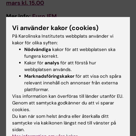
mars kl. 15.00
Mer info:
EuroJEM
Vi använder kakor (cookies)
På Karolinska Institutets webbplats använder vi
Contact
kakor för olika syften:
Nödvändiga
kakor för att webbplatsen ska
fungera korrekt.
Kakor för
analys
för att förstå hur
Jenny Viktoria Selander
webbplatsen används.
Senior Forskare
Marknadsföringskakor
för att visa och spåra
relevant innehåll och annonser från externa
Telefon:
plattformar.
+46852480029
Viss information kan överföras till länder utanför EU.
E-post:
Genom att samtycka godkänner du att vi sparar
jenny.selander@ki.se
cookies.
Organisatorisk tillhörighet:
Du kan när som helst ändra eller återkalla ditt
Institutet för miljömedicin
samtycke via kakikonen längst ned till vänster på
sidan.