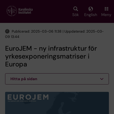
Skip
to
main
Sök
English
Meny
content
Publicerad: 2025-03-06 11:38 | Uppdaterad: 2025-03-
09 13:44
EuroJEM - ny infrastruktur för
yrkesexponeringsmatriser i
Europa
Hitta på sidan