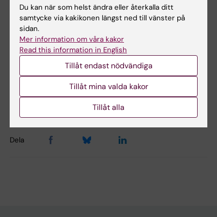
Du kan när som helst ändra eller återkalla ditt
samtycke via kakikonen längst ned till vänster på
sidan.
Distinct HLA associations with autoantibody-
Mer information om våra kakor
defined subgroups in idiopathic inflammatory
Read this information in English
myopathies
Tillåt endast nödvändiga
Tillåt mina valda kakor
Uppdaterad av:
Veronica Lindholm
2023-10-05
Tillåt alla
Dela