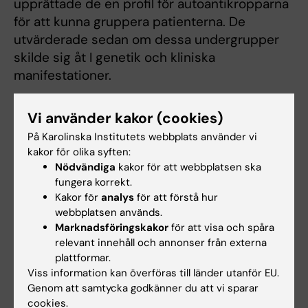
upprättade de en profil för autoantikropparna
för att kunna gruppera patienterna. De
utvärderade sedan om dessa undergrupper
skilde sig åt I genetik och kliniska
manifestationer.
Nästa steg är att undersöka om dessa
Vi använder kakor (cookies)
undergrupper är kliniskt meningsfulla genom
På Karolinska Institutets webbplats använder vi
att jämföra deras kliniska resultat (t.ex.
kakor för olika syften:
sjukdomens svårighetsgrad, behandlingssvar
Nödvändiga
kakor för att webbplatsen ska
eller dödlighet) och titta på andra genetiska
fungera korrekt.
varianter som kan vara viktiga för att belysa
Kakor för
analys
för att förstå hur
sjukdomsmekanismer. På liknande sätt
webbplatsen används.
Marknadsföringskakor
för att visa och spåra
kommer det att vara relevant att utforska
relevant innehåll och annonser från externa
mekanistiska skillnader mellan dessa olika
plattformar.
undergrupper.
Viss information kan överföras till länder utanför EU.
Genom att samtycka godkänner du att vi sparar
Läs artikeln
cookies.