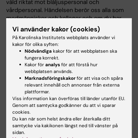
våld riktat mot blåljuspersonal och
vårdpersonal. Händelsen berör oss alla som
medmänniskor och kollegor och om du har
möjlighet att delta där du befinner dig just då
Vi använder kakor (cookies)
så är du välkommen att göra det.
På Karolinska Institutets webbplats använder vi
kakor för olika syften:
Med varma kondoleanser
Nödvändiga
kakor för att webbplatsen ska
fungera korrekt.
Lärarlag och ledning
Kakor för
analys
för att förstå hur
webbplatsen används.
Specialistsjuksköterskeprogrammet i
Marknadsföringskakor
för att visa och spåra
ambulanssjukvård
relevant innehåll och annonser från externa
Institutionen för klinisk forskning och
plattformar.
utbildning
Viss information kan överföras till länder utanför EU.
Genom att samtycka godkänner du att vi sparar
Karolinska Institutet/Södersjukhuset
cookies.
KI SÖS
Du kan när som helst ändra eller återkalla ditt
samtycke via kakikonen längst ned till vänster på
sidan.
Uppdaterad av: