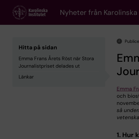
Skip
to
Nyheter från Karolinska 
main
content
Public
Hitta på sidan
Emma
Emma Frans Årets Röst när Stora
Journalistpriset delades ut
Jour
Länkar
Emma Fr
och biost
november
så under
vetenska
1. Hur 