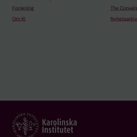
Forskning
The Conver
Om KI
Nyhetsarkiv