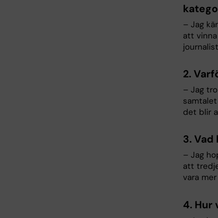
katego
– Jag kä
att vinna
journalis
2. Varf
– Jag tro
samtalet
det blir 
3. Vad 
– Jag ho
att tred
vara mer 
4. Hur