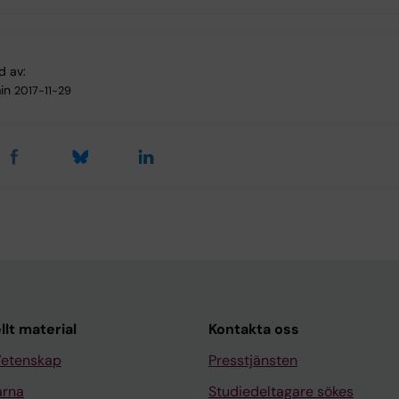
d av:
in
2017-11-29
llt material
Kontakta oss
Vetenskap
Presstjänsten
arna
Studiedeltagare sökes