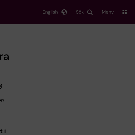
English
Sök
Meny
ra
i
on
t i