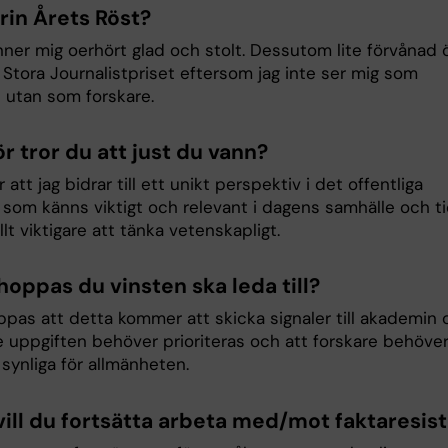
rin Årets Röst?
nner mig oerhört glad och stolt. Dessutom lite förvånad 
 Stora Journalistpriset eftersom jag inte ser mig som
t utan som forskare.
ör tror du att just du vann?
r att jag bidrar till ett unikt perspektiv i det offentliga
 som känns viktigt och relevant i dagens samhälle och t
allt viktigare att tänka vetenskapligt.
hoppas du vinsten ska leda till?
ppas att detta kommer att skicka signaler till akademin
je uppgiften behöver prioriteras och att forskare behöve
synliga för allmänheten.
 vill du fortsätta arbeta med/mot faktaresis