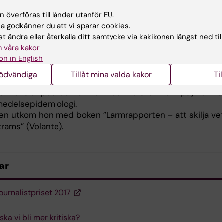
 fick Stora Journalistpriset är oerhört motiverande för m
 överföras till länder utanför EU.
en. Men jag tror att det också skickar signaler till andra
 godkänner du att vi sparar cookies.
 om hur uppskattat det är med människor som kämpar f
t ändra eller återkalla ditt samtycke via kakikonen längst ned til
t med kunskap.
 våra kakor
on in English
Frans
nödvändiga
Tillåt mina valda kakor
Ti
 Frans är postdoktor vid KI och forskar inom psykiatri 
medelsepidemiologi.
gen utkom hon med boken ”Larmrapporten – att skilja v
trams” (Volante).
ar
journalistpriset 2017
ska vi bli mer kritiska?