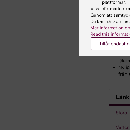
plattformar.
– Att jag
Viss information kan
personlig
Genom att samtycka
forskare
Du kan när som hels
att nå u
Mer information om
Read this informati
Emma 
Tillåt endast 
Emma
läke
Nyli
från 
Länk
Stora 
Varför 