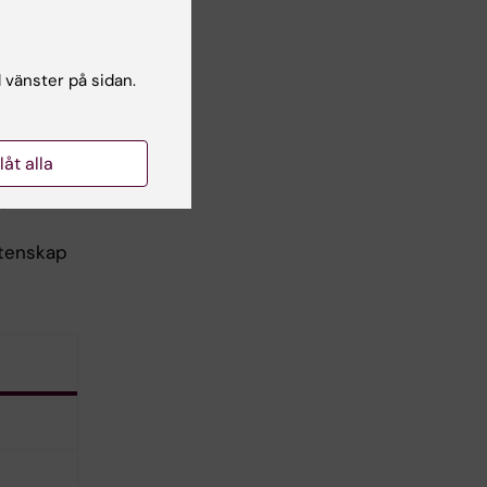
ig
ör
l vänster på sidan.
llåt alla
och
etenskap