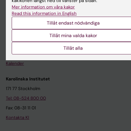
kakikonen längst ned till vänster på sidan.
Mer information om våra kakor
Nyhetsarkivet
Read this information in English
Tillåt endast nödvändiga
Kontakta oss
Presstjänsten
Tillåt mina valda kakor
Studiedeltagare sökes
Tillåt alla
På gång
Kalender
Karolinska Institutet
171 77 Stockholm
Tel: 08-524 800 00
Fax: 08-31 11 01
Kontakta KI