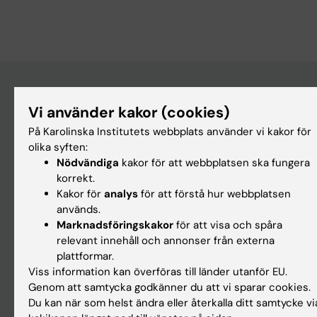
Vi använder kakor (cookies)
Upptäck KI
På Karolinska Institutets webbplats använder vi kakor för
Utbildning
olika syften:
Forskarutbildning
Nödvändiga
kakor för att webbplatsen ska fungera
korrekt.
Forskning
Kakor för
analys
för att förstå hur webbplatsen
Om KI
används.
Marknadsföringskakor
för att visa och spåra
relevant innehåll och annonser från externa
Redaktionellt material
plattformar.
Medicinsk Vetenskap
Viss information kan överföras till länder utanför EU.
Genom att samtycka godkänner du att vi sparar cookies.
Medicinvetarna
Du kan när som helst ändra eller återkalla ditt samtycke vi
The Conversation