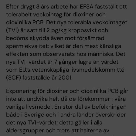
Efter drygt 3 års arbete har EFSA fastställt ett
tolerabelt veckointag för dioxiner och
dioxinlika PCB. Det nya tolerabla veckointaget
(TVI) är satt till 2 pg/kg kroppsvikt och
bedöms skydda även mot försämrad
spermiekvalitet; vilket är den mest känsliga
effekten som observerats hos människa. Det
nya TVI-värdet är 7 gånger lägre än värdet
som EU:s vetenskapliga livsmedelskommitté
(SCF) fastställde år 2001.
Exponering för dioxiner och dioxinlika PCB går
inte att undvika helt då de förekommer i våra
vanliga livsmedel. En stor del av befolkningen
både i Sverige och i andra länder överskrider
det nya TVI-värdet; detta gäller i alla
åldersgrupper och trots att halterna av