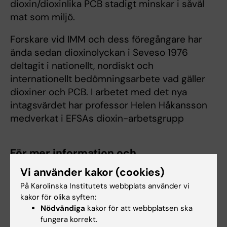
dioxin/dioxinlika PCB stadigt minskar i såväl
mat som miljö.
Forskare vid IMM och dess föregångare har
ända sedan dioxinolyckan i Seveso 1976
deltagit i nationellt, nordiskt och
internationellt bedömningsarbete vad gäller
dioxiner och PCB. I arbetet med det nya
intagsvärdet har professor Helen Håkansson
medverkat i EFSAs dioxin-arbetsgrupp
För mer information och
kontaktpersoner
Vi använder kakor (cookies)
IMM:s Riskwebb om dioxiner
På Karolinska Institutets webbplats använder vi
kakor för olika syften:
Livsmedelsverkets pressmeddelande
Nödvändiga
kakor för att webbplatsen ska
fungera korrekt.