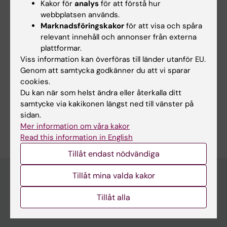
EFSA pressmeddelande
Kakor för
analys
för att förstå hur
webbplatsen används.
Marknadsföringskakor
för att visa och spåra
relevant innehåll och annonser från externa
Uppdaterad av:
plattformar.
Webb Admin
2018-11-21
Viss information kan överföras till länder utanför EU.
Genom att samtycka godkänner du att vi sparar
cookies.
Dela
Du kan när som helst ändra eller återkalla ditt
samtycke via kakikonen längst ned till vänster på
sidan.
Mer information om våra kakor
Read this information in English
Tillåt endast nödvändiga
Tillåt mina valda kakor
Upptäck KI
Tillåt alla
Utbildning