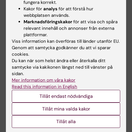
Hämta pressbild
fungera korrekt.
Kakor för
analys
för att förstå hur
webbplatsen används.
För mer information, kontakta:
Marknadsföringskakor
för att visa och spåra
relevant innehåll och annonser från externa
Professor Juleen Zierath
plattformar.
Institutionen för Molekylär Medicin och Kirurgi (MMK)
Viss information kan överföras till länder utanför EU.
Genom att samtycka godkänner du att vi sparar
Arbete:
cookies.
08-524 875 80
Du kan när som helst ändra eller återkalla ditt
Mobil:
samtycke via kakikonen längst ned till vänster på
070-767 07 46
sidan.
E-post:
Mer information om våra kakor
Read this information in English
juleen.zierath@ki.se
Tillåt endast nödvändiga
KIs presstjänst
Tillåt mina valda kakor
Tel:
Tillåt alla
08-524 860 77
E-post: