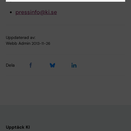
pressinfo@ki.se
Uppdaterad av:
Webb Admin
2013-11-26
Dela
Upptäck KI