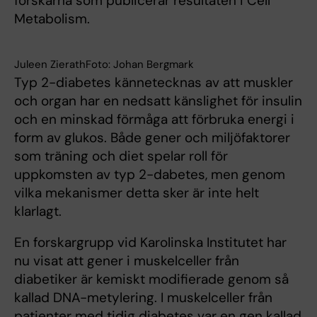
forskarna som publicerar resultaten i Cell
Metabolism.
Juleen ZierathFoto: Johan Bergmark
Typ 2-diabetes kännetecknas av att muskler
och organ har en nedsatt känslighet för insulin
och en minskad förmåga att förbruka energi i
form av glukos. Både gener och miljöfaktorer
som träning och diet spelar roll för
uppkomsten av typ 2-dabetes, men genom
vilka mekanismer detta sker är inte helt
klarlagt.
En forskargrupp vid Karolinska Institutet har
nu visat att gener i muskelceller från
diabetiker är kemiskt modifierade genom så
kallad DNA-metylering. I muskelceller från
patienter med tidig diabetes var en gen kallad