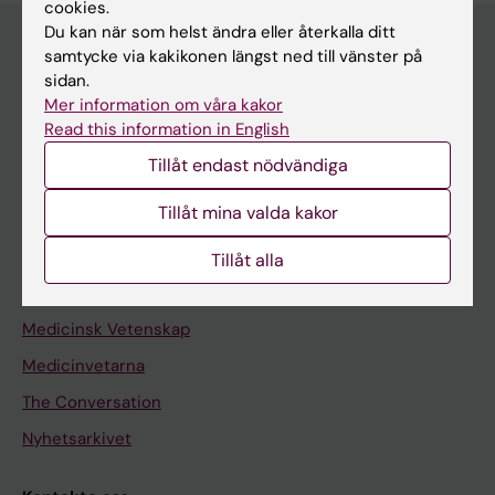
cookies.
Du kan när som helst ändra eller återkalla ditt
samtycke via kakikonen längst ned till vänster på
sidan.
Upptäck KI
Mer information om våra kakor
Utbildning
Read this information in English
Forskarutbildning
Tillåt endast nödvändiga
Forskning
Tillåt mina valda kakor
Om KI
Tillåt alla
Redaktionellt material
Medicinsk Vetenskap
Medicinvetarna
The Conversation
Nyhetsarkivet