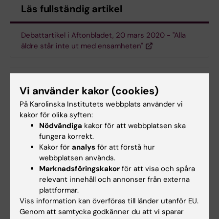
Läs fullständig artikel
Debattartikel i Aftonbladet, 20 mars 2020 - "Alla
äldre står inte ut med ensamheten"
Vi använder kakor (cookies)
Uppdaterad av:
Charlotte Brandt
2020-03-23
På Karolinska Institutets webbplats använder vi
Innehållsgranskare:
kakor för olika syften:
Lotte Brandt
Nödvändiga
kakor för att webbplatsen ska
fungera korrekt.
Kakor för
analys
för att förstå hur
Dela
webbplatsen används.
Marknadsföringskakor
för att visa och spåra
relevant innehåll och annonser från externa
plattformar.
Viss information kan överföras till länder utanför EU.
Genom att samtycka godkänner du att vi sparar