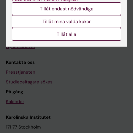
Redaktionellt material
Tillåt endast nödvändiga
Medicinsk Vetenskap
Tillåt mina valda kakor
Medicinvetarna
Tillåt alla
The Conversation
Nyhetsarkivet
Kontakta oss
Presstjänsten
Studiedeltagare sökes
På gång
Kalender
Karolinska Institutet
171 77 Stockholm