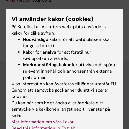
Anna Persson
2021-06-21
Vi använder kakor (cookies)
Dela
På Karolinska Institutets webbplats använder vi
kakor för olika syften:
Nödvändiga
kakor för att webbplatsen ska
fungera korrekt.
Kakor för
analys
för att förstå hur
webbplatsen används.
Marknadsföringskakor
för att visa och spåra
relevant innehåll och annonser från externa
plattformar.
Upptäck KI
Viss information kan överföras till länder utanför EU.
Genom att samtycka godkänner du att vi sparar
Utbildning
cookies.
Forskarutbildning
Du kan när som helst ändra eller återkalla ditt
samtycke via kakikonen längst ned till vänster på
Forskning
sidan.
Om KI
Mer information om våra kakor
Read this information in English