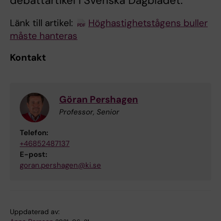
debattartikel i Svenska Dagbladet.
Länk till artikel:
Höghastighets­tågens buller
måste hanteras
Kontakt
Göran Pershagen
Professor, Senior
Telefon:
+46852487137
E-post:
goran.pershagen@ki.se
Uppdaterad av: