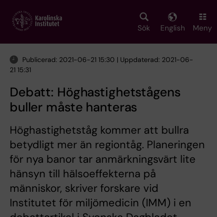
Skip
to
main
Sök
English
Meny
content
Publicerad: 2021-06-21 15:30 | Uppdaterad: 2021-06-
21 15:31
Debatt: Höghastighets­tågens
buller måste hanteras
Höghastighetståg kommer att bullra
betydligt mer än regiontåg. Planeringen
för nya banor tar anmärkningsvärt lite
hänsyn till hälsoeffekterna på
människor, skriver forskare vid
Institutet för miljömedicin (IMM) i en