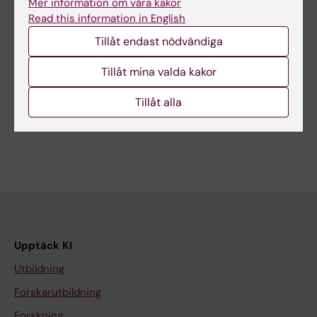
Mer information om våra kakor
Read this information in English
Uppdaterad av:
Tillåt endast nödvändiga
Webb Admin
2013-11-26
Tillåt mina valda kakor
Dela
Tillåt alla
Upptäck KI
Utbildning
Forskarutbildning
Forskning