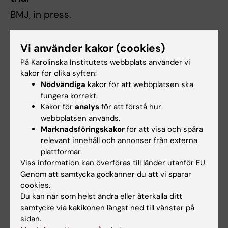
BMJ, in press.
Vi använder kakor (cookies)
För frågor, kontakta:
På Karolinska Institutets webbplats använder vi
Professor Per Södersten
kakor för olika syften:
Nödvändiga
kakor för att webbplatsen ska
Arbete:
fungera korrekt.
08-556 406 02
Kakor för
analys
för att förstå hur
E-post:
webbplatsen används.
Marknadsföringskakor
för att visa och spåra
Per.Sodersten@ki.se
relevant innehåll och annonser från externa
plattformar.
Adress:
Viss information kan överföras till länder utanför EU.
Genom att samtycka godkänner du att vi sparar
Institutionen för Neurobiologi,
cookies.
Vårdvetenskap och Samhälle, Sektionen
Du kan när som helst ändra eller återkalla ditt
för tillämpad neuroendokrinologi
samtycke via kakikonen längst ned till vänster på
sidan.