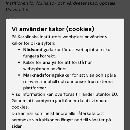
Institionen för folkhälso- och vårdvetenskap, Uppsala
Universitet
Mobil:
070 167 92 19
Vi använder kakor (cookies)
E-post:
På Karolinska Institutets webbplats använder vi
kakor för olika syften:
johan.hallqvist@pubcare.uu.se
Nödvändiga
kakor för att webbplatsen ska
johan.hallqvist@ki.se
fungera korrekt.
Kakor för
analys
för att förstå hur
Professor Anders Ahlbom
webbplatsen används.
Marknadsföringskakor
för att visa och spåra
Arbete:
relevant innehåll och annonser från externa
08 524 874 70
plattformar.
Mobil:
Viss information kan överföras till länder utanför EU.
070-324 74 70
Genom att samtycka godkänner du att vi sparar
cookies.
E-post:
Du kan när som helst ändra eller återkalla ditt
Anders.ahlbom@ki.se
samtycke via kakikonen längst ned till vänster på
sidan.