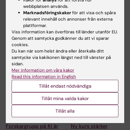
webbplatsen används.
Marknadsföringskakor
för att visa och spåra
25 maj 2026
20 maj 2026
relevant innehåll och annonser från externa
Om humanitärismens
Regeringssatsning
plattformar.
roll i en förändrad
ger stärkt stöd till
Viss information kan överföras till länder utanför EU.
global kontext
Precisionsmedicinskt
Genom att samtycka godkänner du att vi sparar
centrum Karolinska
Humanitärism betraktas ofta
cookies.
som något som är självklart av
Regeringen har aviserat en
Du kan när som helst ändra eller återkalla ditt
godo; att…
nationell satsning på
samtycke via kakikonen längst ned till vänster på
precisionsmedicin för att…
sidan.
Mer information om våra kakor
Read this information in English
Tillåt endast nödvändiga
Tillåt mina valda kakor
Tillåt alla
4 maj 2026
16 apr 2026
Forskargrupp på KI är
Ny kurs stärker