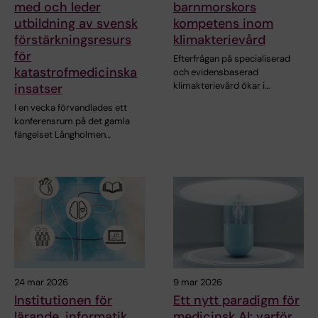
med och leder
barnmorskors
utbildning av svensk
kompetens inom
förstärkningsresurs
klimakterievård
för
Efterfrågan på specialiserad
katastrofmedicinska
och evidensbaserad
klimakterievård ökar i…
insatser
I en vecka förvandlades ett
konferensrum på det gamla
fängelset Långholmen…
24 mar 2026
9 mar 2026
Institutionen för
Ett nytt paradigm för
lärande, informatik,
medicinsk AI: varför