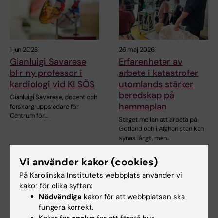
1 jun 2026
26 maj 2026
Gianluigi Savarese
Erfarenheter av
blir ny professor i
arbete i katastrofer
kardiologi vid KI SÖS
utomlands stärker
beredskap på
Gianluigi Savarese, docent och
hemmaplan
forskargruppsledare för
Centrum för…
Steget mellan att arbeta på
Gotland och i Afghanistan kan
synas långt, men…
Vi använder kakor (cookies)
På Karolinska Institutets webbplats använder vi
kakor för olika syften:
Nödvändiga
kakor för att webbplatsen ska
fungera korrekt.
Kakor för
analys
för att förstå hur