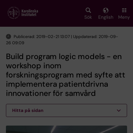
Skip
to
main
Sök
English
Meny
content
Publicerad: 2019-02-21 13:07 | Uppdaterad: 2019-09-
26 09:09
Build program logic models - en
workshop inom
forskningsprogram med syfte att
implementera patientdrivna
innovationer för samvård
Hitta på sidan