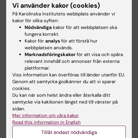
Vi använder kakor (cookies)
Bland övriga diskussionsämnen förekom
På Karolinska Institutets webbplats använder vi
programmets vision och förhoppningar samt
kakor för olika syften:
Nödvändiga
kakor för att webbplatsen ska
även andra intressanta forskningsfrågor.
fungera korrekt.
Kakor för
analys
för att förstå hur
webbplatsen används.
Länkar
Marknadsföringskakor
för att visa och spåra
relevant innehåll och annonser från externa
plattformar.
Patienten i förarsätet! Implementering av
Viss information kan överföras till länder utanför EU.
patientdrivna innovationer för samvård
Genom att samtycka godkänner du att vi sparar
cookies.
Du kan när som helst ändra eller återkalla ditt
samtycke via kakikonen längst ned till vänster på
Uppdaterad av:
sidan.
Charlotte Brandt
2019-09-26
Mer information om våra kakor
Read this information in English
Dela
Tillåt endast nödvändiga