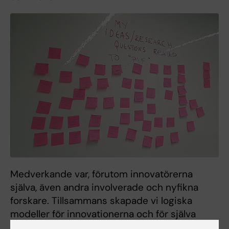
Medverkande var, förutom innovatörerna
själva, även andra involverade och nyfikna
forskare. Tillsammans skapade vi logiska
modeller för innovationerna och för själva
programmet.