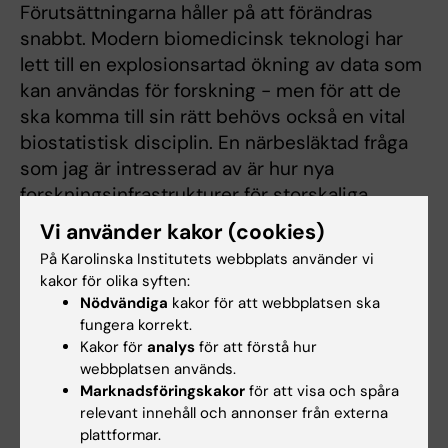
Förutsättningarna håller på att förändras
snabbt. Modern biomedicinsk teknologi har
lett till en explosionsartad ökning av data som
kan användas för forskning - men för att de
ska komma till sin rätt behövs också en vital
biostatistisk disciplin. En närbesläktad fråga
som jag är intresserad av är hur nya
forskningsinfrastrukturer för storskaliga
beräkningar ska kunna utnyttjas mer effektivt
Vi använder kakor (cookies)
i medicinsk forskning.
På Karolinska Institutets webbplats använder vi
kakor för olika syften:
Text: Anders Nilsson
Nödvändiga
kakor för att webbplatsen ska
Först publicerad i engelsk översättning i
fungera korrekt.
skriften From Cell to Society 2019
Kakor för
analys
för att förstå hur
webbplatsen används.
Marknadsföringskakor
för att visa och spåra
relevant innehåll och annonser från externa
plattformar.