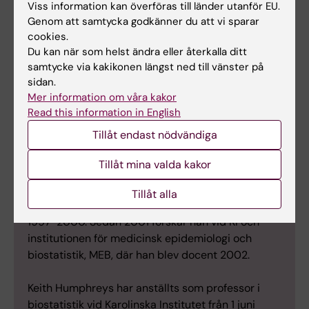
Om Keith Humphreys
Viss information kan överföras till länder utanför EU.
Genom att samtycka godkänner du att vi sparar
Professor i biostatistik vid institutionen för
cookies.
medicinsk epidemiologi och biostatistik
Du kan när som helst ändra eller återkalla ditt
samtycke via kakikonen längst ned till vänster på
Keith Humphreys är född 1965 i Bishop’s Stortford,
sidan.
Storbritannien. Han har studerat statistik vid
Mer information om våra kakor
Sheffield City Polytechnic samt Southampton
Read this information in English
University, med examina 1988 respektive 1990.
Tillåt endast nödvändiga
1996 disputerade han vid Southampton
University.
Tillåt mina valda kakor
Humphreys var postdok vid Stockholms
Tillåt alla
universitet 1996-1997, och vid Glasgow University
1997-2000. Sedan 2001 forskar han vid KI och
institutionen för medicinsk epidemiologi och
biostatistik, MEB, där han blev docent 2002.
Keith Humphreys har anställts som professor i
biostatistik vid Karolinska Institutet från 1 juni