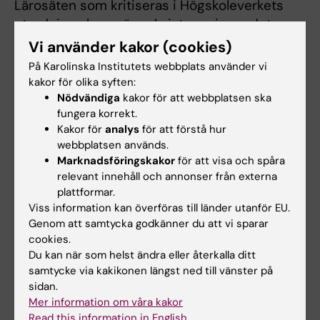
Lärosäten som kritiseras i Högskoleverkets
utredning ska se över bristerna inom det
kommande året. Därefter redovisar lärosätet
Vi använder kakor (cookies)
för vilka åtgärder som ska vidtas för att rätta
På Karolinska Institutets webbplats använder vi
till bristerna. Högskoleverket beslutar sedan
kakor för olika syften:
om ett eventuellt återkallande av
Nödvändiga
kakor för att webbplatsen ska
fungera korrekt.
examenstillståndet.
Kakor för
analys
för att förstå hur
webbplatsen används.
I den första omgången av Högskoleverkets
Marknadsföringskakor
för att visa och spåra
utvärdering betygsattes bland annat
relevant innehåll och annonser från externa
psykologprogrammen, där Karolinska
plattformar.
Institutets kandidatexamen i psykologi fick
Viss information kan överföras till länder utanför EU.
"mycket hög kvalitet". Näst på tur bland KIs
Genom att samtycka godkänner du att vi sparar
cookies.
utbildningar står utvärdering av
Du kan när som helst ändra eller återkalla ditt
logopedexamen, optikerexamen och
samtycke via kakikonen längst ned till vänster på
sjukgymnastexamen.
sidan.
Mer information om våra kakor
Pressmeddelande: Över 60 nya
Read this information in English