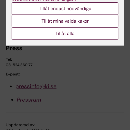
granskningar från Högskoleverket
Tillåt endast nödvändiga
Mer om Högskoleverkets
kvalitetsutvärderingar
Tillåt mina valda kakor
Biomedicinska analytikerprogrammet vid
Tillåt alla
Karolinska Institutet
Press
Tel:
08-524 860 77
E-post:
pressinfo@ki.se
Pressrum
Uppdaterad av: