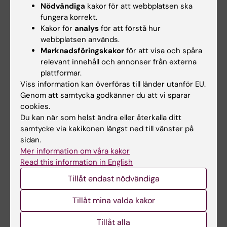
Nödvändiga
kakor för att webbplatsen ska
Johan Högberg, professor vid Institutet för
fungera korrekt.
miljömedicin, Karolinska Institutet.
Kakor för
analys
för att förstå hur
webbplatsen används.
Studien har bedrivits i samarbete med
Marknadsföringskakor
för att visa och spåra
forskare vid Department of Theoretical and
relevant innehåll och annonser från externa
Applied Linguistics, University of Cambridge,
plattformar.
Cambridge, UK, och National Toxicology
Viss information kan överföras till länder utanför EU.
Program, National Institute of Environmental
Genom att samtycka godkänner du att vi sparar
cookies.
Health Sciences, National Institutes of Health,
Du kan när som helst ändra eller återkalla ditt
Research Triangle Park, North Carolina, USA.
samtycke via kakikonen längst ned till vänster på
sidan.
Forskningen har finansierats av
Mer information om våra kakor
forskningsråden Formas och Forte.
Read this information in English
Tillåt endast nödvändiga
Publikation
Gender differences in cancer susceptibility:
Tillåt mina valda kakor
role of oxidative stress
Tillåt alla