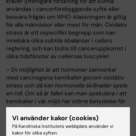
kräver ytterligare forskning för att kunna
användas i cancerförebyggande syfte eller
besvara frågan om WHO-klassningen är giltig
för alla människor eller mest för män. Oxidativ
stress är ett ospecifikt begrepp som kan
innebära olika subtila obalanser i cellers
reglering, och kan bidra till canceruppkomst i
olika tidsfönster av cellernas livscykler.
– En möjlighet är att hormoner samverkar
med carcinogena kemikalier genom oxidativ
stress och då kan hormonella skillnader spela
en roll. Om så är fallet kan man spekulera i att
kemikalier i vår miljö har större betydelse för
det totala cancerinsjuknandet än man tidigare
trott, och att många cancerfall skulle kunna
Vi använder kakor (cookies)
undvikas med hjälp av till exempel lägre
På Karolinska Institutets webbplats använder vi
gränsvärden i framför allt arbetsmiljön,
säger
kakor för olika syften: