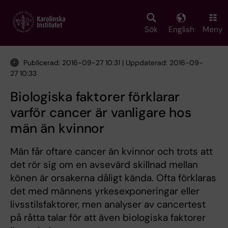
Skip
to
main
Sök
English
Meny
content
Publicerad: 2016-09-27 10:31 | Uppdaterad: 2016-09-
27 10:33
Biologiska faktorer förklarar
varför cancer är vanligare hos
män än kvinnor
Män får oftare cancer än kvinnor och trots att
det rör sig om en avsevärd skillnad mellan
könen är orsakerna dåligt kända. Ofta förklaras
det med männens yrkesexponeringar eller
livsstilsfaktorer, men analyser av cancertest
på råtta talar för att även biologiska faktorer