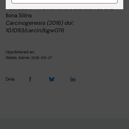
Imran Ali, Johan Högberg, Jui-Hua Hsieh, Scott
Auerbach, Anna Korhonen, Ulla Stenius and
Ilona Silins
Carcinogenesis (2016) doi:
10.1093/carcin/bgw076
Uppdaterad av:
Webb Admin
2016-09-27
Dela