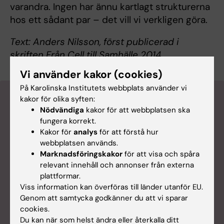
varandra. Ingen har ännu kartlagt strukturerna
hos ett sådant par – det vill vi verkligen göra.
Text: Anders Nilsson, först publicerad i
skriften Från Cell till Samhälle 2014.
Vi använder kakor (cookies)
På Karolinska Institutets webbplats använder vi
Tips på mer läsning
kakor för olika syften:
Nödvändiga
kakor för att webbplatsen ska
fungera korrekt.
Kakor för
analys
för att förstå hur
webbplatsen används.
Marknadsföringskakor
för att visa och spåra
relevant innehåll och annonser från externa
plattformar.
Viss information kan överföras till länder utanför EU.
Genom att samtycka godkänner du att vi sparar
cookies.
Du kan när som helst ändra eller återkalla ditt