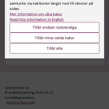
samtycke via kakikonen längst ned till vänster på
sidan.
Mer information om våra kakor
Read this information in English
Tidslinjen: Preventivmedel
Tillåt endast nödvändiga
Vikten av att kunna välja.
I tusentals år har
Tillåt mina valda kakor
människan försökt att separera sexualitet och
reproduktion, länge utan att veta hur ett barn blir
Tillåt alla
till. Såväl silkesmaskar och fårtarmar har hjälpt till
att forma dagens moderna preventivmetoder.
Uppdaterad av:
KI webbförvaltning
2024-03-22
Innehållsgranskare:
Katarina Sternudd