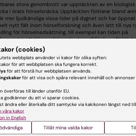
arbaras stora genombrott var upptäckten av en biologisk
cka i örats hörselsnäcka. Upptäckten förklarar bland ann
 är mer ljudkänsliga vissa tider på dygnet och har öppnat
elt nytt fält inom hörselforskning och även lett till nya 
ling för hörselnedsättning, till exempel kan tiden på
r man tar ett läkemedel spela stor roll för hur effektivt
er för kronofarmakologi syftar till att optimera
kakor (cookies)
lsbehandling genom att välja lämplig tidpunkt för
tutets webbplats använder vi kakor för olika syften:
lsadministrering, vilket är förknippat med maximal effek
akor för att webbplatsen ska fungera korrekt.
mala biverkningar.
lys
för att förstå hur webbplatsen används.
ingskakor
för att visa och spåra relevant innehåll och annonser
anlon har nyligen även tilldelats Knowles-priset från
ern University. Priset tilldelas de som har gjort enastå
 överföras till länder utanför EU.
ll forskning för förebyggande, diagnos eller behandling av
 godkänner du att vi sparar cookies.
dsättningar. Hon är också chefredaktör för den
t ändra eller återkalla ditt samtycke via kakikonen längst ned til
pliga tidskriften
Hearing research
och sitter som medle
 våra kakor
ika forskningsråd i Storbritannien, Tyskland, Nederländer
on in English
och USA.
nödvändiga
Tillåt mina valda kakor
Ti