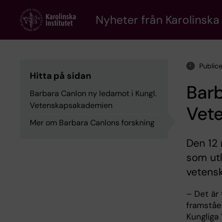
Skip
to
Nyheter från Karolinska 
main
content
Public
Hitta på sidan
Barb
Barbara Canlon ny ledamot i Kungl.
Vetenskapsakademien
Vet
Mer om Barbara Canlons forskning
Den 12 
som utl
vetens
– Det är 
framståe
Kungliga