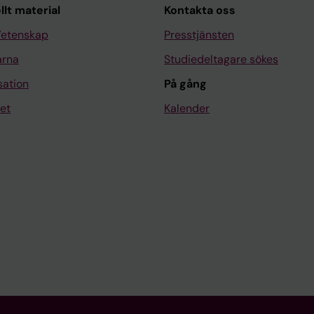
llt material
Kontakta oss
Vetenskap
Presstjänsten
arna
Studiedeltagare sökes
sation
På gång
et
Kalender