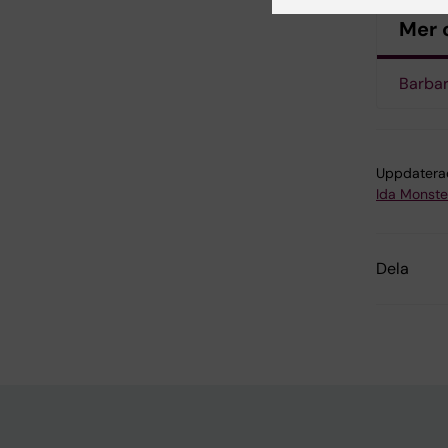
Mer 
Barbar
Uppdatera
Ida Monste
Dela