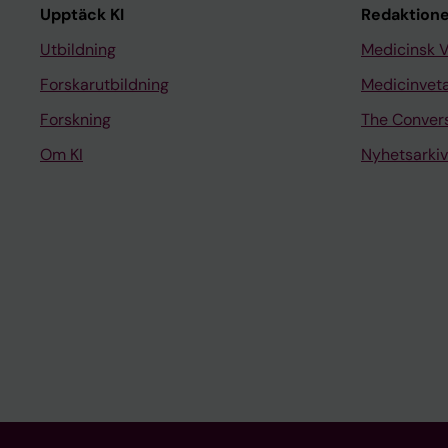
Upptäck KI
Redaktione
Utbildning
Medicinsk 
Forskarutbildning
Medicinvet
Forskning
The Conver
Om KI
Nyhetsarkiv