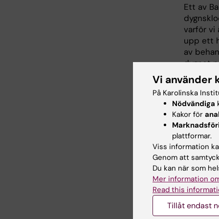
Ett av B
dygnsklo
varför vi
upp ett h
av behand
dygnet nä
är. Metod
Vi använder 
läkemede
På Karolinska Insti
läkemede
Nödvändiga
k
och mini
Kakor för
ana
Marknadsför
Barbara C
plattformar.
Northwest
Viss information kan
bidrag ti
Genom att samtycka
hörselne
Du kan när som hels
vetenska
Mer information om
en rad ol
Read this informati
Sverige 
Tillåt endast 