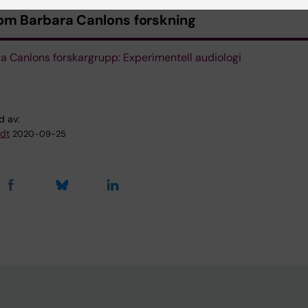
om Barbara Canlons forskning
a Canlons forskargrupp: Experimentell audiologi
d av:
dt
2020-09-25