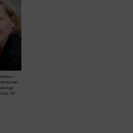
ofessor i
stitutionen
makologi,
 Foto: Ulf