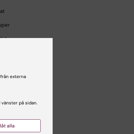
at
typer
 det
t
 från externa
ende
l vänster på sidan.
m i
na,
llåt alla