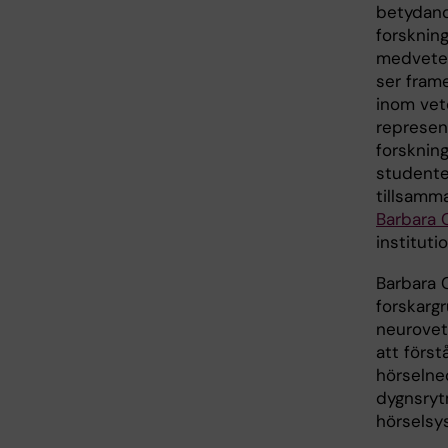
betydande
forsknin
medveten
ser fram
inom vet
represen
forsknin
studente
tillsamm
Barbara 
instituti
Barbara 
forskarg
neurovet
att förs
hörselne
dygnsryt
hörselsy