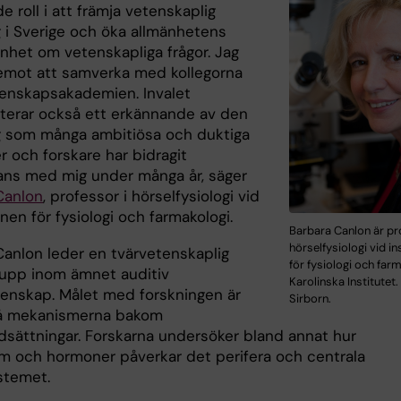
 roll i att främja vetenskaplig
g i Sverige och öka allmänhetens
het om vetenskapliga frågor. Jag
emot att samverka med kollegorna
enskapsakademien. Invalet
terar också ett erkännande av den
g som många ambitiösa och duktiga
r och forskare har bidragit
ans med mig under många år, säger
Canlon
, professor i hörselfysiologi vid
onen för fysiologi och farmakologi.
Barbara Canlon är pr
hörselfysiologi vid in
Canlon leder en tvärvetenskaplig
för fysiologi och far
rupp inom ämnet auditiv
Karolinska Institutet.
enskap. Målet med forskningen är
Sirborn.
tå mekanismerna bakom
dsättningar. Forskarna undersöker bland annat hur
m och hormoner påverkar det perifera och centrala
stemet.