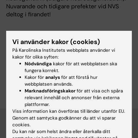
Nuvarande och tidigare prefekter vid NVS
deltog i firandet!
Uppdaterad av:
Vi använder kakor (cookies)
Annika Clemes
2020-09-09
På Karolinska Institutets webbplats använder vi
kakor för olika syften:
Nödvändiga
kakor för att webbplatsen ska
Dela
fungera korrekt.
Kakor för
analys
för att förstå hur
webbplatsen används.
Marknadsföringskakor
för att visa och spåra
relevant innehåll och annonser från externa
plattformar.
Viss information kan överföras till länder utanför EU.
Genom att samtycka godkänner du att vi sparar
cookies.
Du kan när som helst ändra eller återkalla ditt
Upptäck KI