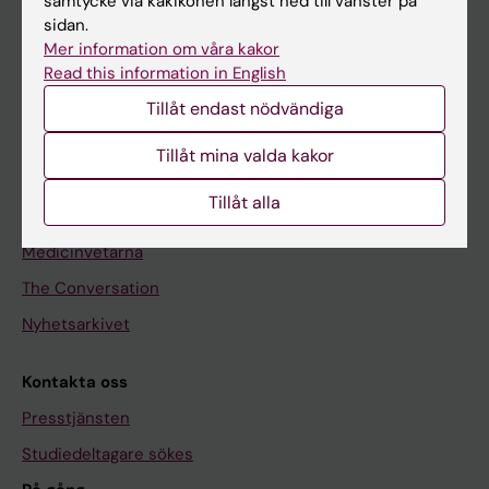
samtycke via kakikonen längst ned till vänster på
Utbildning
sidan.
Mer information om våra kakor
Forskarutbildning
Read this information in English
Forskning
Tillåt endast nödvändiga
Om KI
Tillåt mina valda kakor
Redaktionellt material
Tillåt alla
Medicinsk Vetenskap
Medicinvetarna
The Conversation
Nyhetsarkivet
Kontakta oss
Presstjänsten
Studiedeltagare sökes