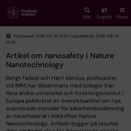
Skip
to
main
Sök
English
Meny
content
Publicerad: 2018-07-13 15:51 | Uppdaterad: 2018-08-14
14:43
Artikel om nanosafety i Nature
Nanotechnology
Bengt Fadeel och Harri Alenius, professorer
vid IMM, har tillsammans med kollegor från
flera andra universitet och forskningsinstitut i
Europa publicerat en översiktsartikel om nya,
avancerade metoder för säkerhetsbedömning
av nanomaterial i tidskriften Nature
Nanotechnology. Artikeln bygger på resultat