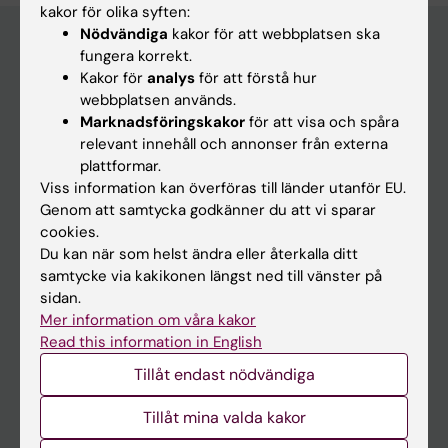
kakor för olika syften:
Nödvändiga
kakor för att webbplatsen ska
fungera korrekt.
Kakor för
analys
för att förstå hur
Upptäck KI
webbplatsen används.
Utbildning
Marknadsföringskakor
för att visa och spåra
relevant innehåll och annonser från externa
Forskarutbildning
plattformar.
Forskning
Viss information kan överföras till länder utanför EU.
Genom att samtycka godkänner du att vi sparar
Om KI
cookies.
Du kan när som helst ändra eller återkalla ditt
Redaktionellt material
samtycke via kakikonen längst ned till vänster på
sidan.
Medicinsk Vetenskap
Mer information om våra kakor
Medicinvetarna
Read this information in English
The Conversation
Tillåt endast nödvändiga
Nyhetsarkivet
Tillåt mina valda kakor