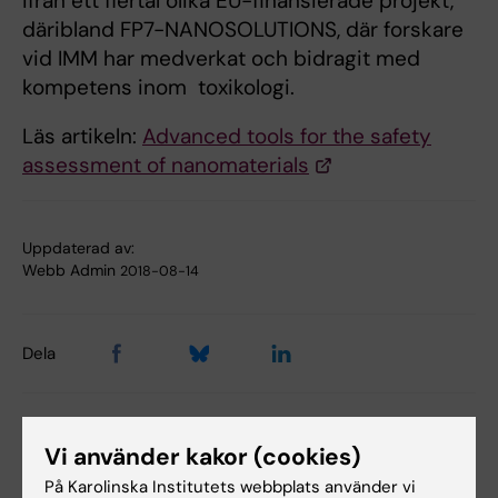
ifrån ett flertal olika EU-finansierade projekt,
däribland FP7-NANOSOLUTIONS, där forskare
vid IMM har medverkat och bidragit med
kompetens inom
toxikologi.
Läs artikeln:
Advanced tools for the safety
assessment of nanomaterials
Uppdaterad av:
Webb Admin
2018-08-14
Dela
Vi använder kakor (cookies)
På Karolinska Institutets webbplats använder vi