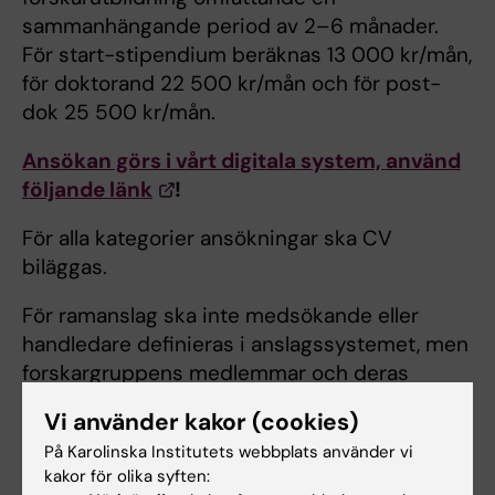
sammanhängande period av 2–6 månader.
För start-stipendium beräknas 13 000 kr/mån,
för doktorand 22 500 kr/mån och för post-
dok 25 500 kr/mån.
Ansökan görs i vårt digitala system, använd
följande länk
!
För alla kategorier ansökningar ska CV
biläggas.
För ramanslag ska inte medsökande eller
handledare definieras i anslagssystemet, men
forskargruppens medlemmar och deras
kompetenser ska beskrivas under särskild
Vi använder kakor (cookies)
rubrik.
På Karolinska Institutets webbplats använder vi
kakor för olika syften:
Du behöver ett svenskt BankID eller e-post