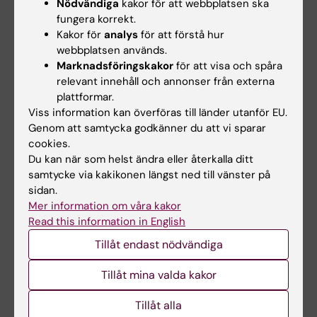
Nödvändiga
kakor för att webbplatsen ska
med lösenord för att skicka in din ansökan.
fungera korrekt.
Kakor för
analys
för att förstå hur
Ansökningsformuläret är på
webbplatsen används.
svenska/engelska.
Marknadsföringskakor
för att visa och spåra
relevant innehåll och annonser från externa
plattformar.
Viss information kan överföras till länder utanför EU.
Ansökan ska skickas in digitalt senast
Genom att samtycka godkänner du att vi sparar
fredagen den 13 februari 2026.
cookies.
Du kan när som helst ändra eller återkalla ditt
Beslut om utdelning kommer att meddelas
samtycke via kakikonen längst ned till vänster på
under senast under maj månad.
sidan.
Mer information om våra kakor
Read this information in English
Tillåt endast nödvändiga
Läs dessa anvisningar noggrant innan ni
skickar in ansökan.
Tillåt mina valda kakor
Tillåt alla
Ansökan kan skrivas på svenska eller