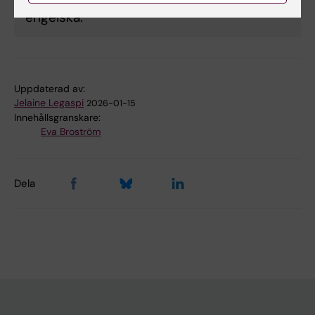
engelska.
Uppdaterad av:
Jelaine Legaspi
2026-01-15
Innehållsgranskare:
Eva Broström
Dela