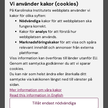
Vi använder kakor (cookies)
På Karolinska Institutets webbplats använder vi
Lärarledamöter utsedda
kakor för olika syften:
Nu är det klart vilka som tillträder som nya
Nödvändiga
kakor för att webbplatsen ska
lärarledamöter i fakultetsnämnden, kommittén för
fungera korrekt.
utbildning på grundnivå och avancerad nivå,
Kakor för
analys
för att förstå hur
kommittén för utbildning på forskarnivå och
webbplatsen används.
kommittén för forskning den 1 juli 2026. Därmed är
Marknadsföringskakor
för att visa och spåra
de akademiska valen på KI färdiga för den här
relevant innehåll och annonser från externa
omgången.
plattformar.
Viss information kan överföras till länder utanför EU.
Genom att samtycka godkänner du att vi sparar
cookies.
Du kan när som helst ändra eller återkalla ditt
samtycke via kakikonen längst ned till vänster på
Uppdaterad av:
Lilian Pagrot
sidan.
2026-05-11
Mer information om våra kakor
Read this information in English
Dela
Tillåt endast nödvändiga