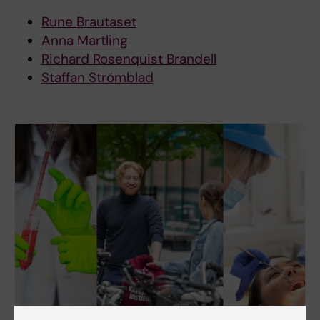
Rune Brautaset
Anna Martling
Richard Rosenquist Brandell
Staffan Strömblad