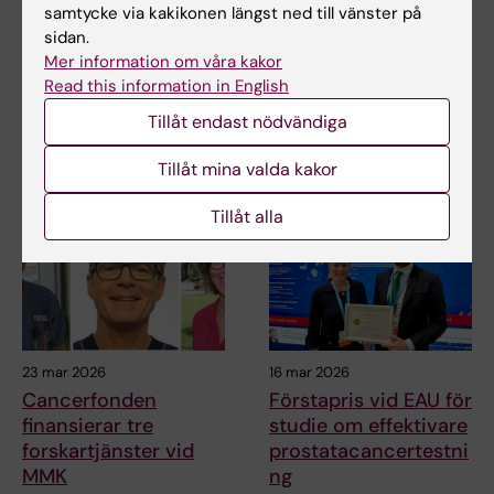
samtycke via kakikonen längst ned till vänster på
sidan.
Mer information om våra kakor
Dela
Read this information in English
Tillåt endast nödvändiga
Relaterade artiklar
Tillåt mina valda kakor
Tillåt alla
23 mar 2026
16 mar 2026
Cancerfonden
Förstapris vid EAU för
finansierar tre
studie om effektivare
forskartjänster vid
prostatacancertestni
MMK
ng