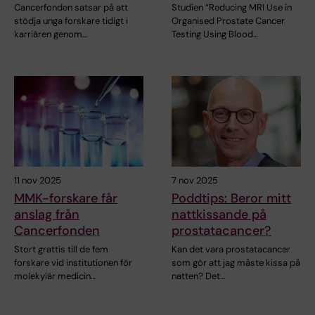
Cancerfonden satsar på att
Studien “Reducing MRI Use in
stödja unga forskare tidigt i
Organised Prostate Cancer
karriären genom…
Testing Using Blood…
11 nov 2025
7 nov 2025
MMK-forskare får
Poddtips: Beror mitt
anslag från
nattkissande på
Cancerfonden
prostatacancer?
Stort grattis till de fem
Kan det vara prostatacancer
forskare vid institutionen för
som gör att jag måste kissa på
molekylär medicin…
natten? Det…