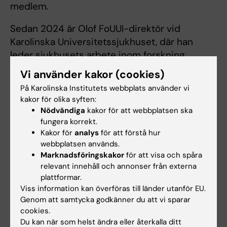
medlem.
Sedan 2024 är Olof FoUUI-direktör vid
Karolinska Universitetssjukhuset, där han
leder sjukhusets arbete inom forskning,
utbildning, utveckling och innovation. Med sin
Vi använder kakor (cookies)
breda erfarenhet som professor vid Karolinska
På Karolinska Institutets webbplats använder vi
Institutet och tidigare verksamhetschef vid
kakor för olika syften:
Tema Cancer har han en viktig roll i att
Nödvändiga
kakor för att webbplatsen ska
vidareutveckla sjukhusets akademiska och
fungera korrekt.
Kakor för
analys
för att förstå hur
forskningsnära verksamhet.
webbplatsen används.
Marknadsföringskakor
för att visa och spåra
relevant innehåll och annonser från externa
Urologi
Tags
plattformar.
Viss information kan överföras till länder utanför EU.
Genom att samtycka godkänner du att vi sparar
cookies.
Uppdaterad av:
Lilian Pagrot
Du kan när som helst ändra eller återkalla ditt
2026-05-18