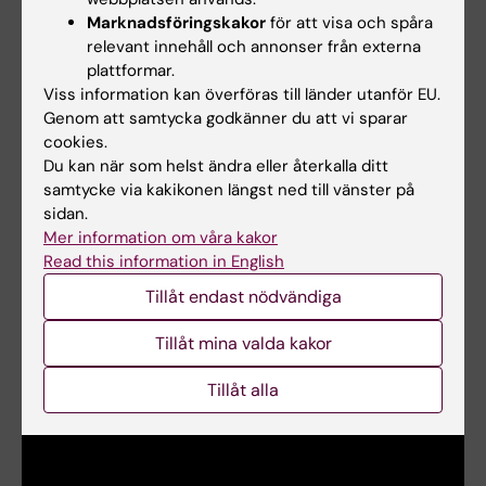
disputerade vid KI 1997, blev docent 2002 och
Marknadsföringskakor
för att visa och spåra
adjungerad professor 2008.
relevant innehåll och annonser från externa
plattformar.
Sedan 2015 är han gästprofessor vid Umeå
Viss information kan överföras till länder utanför EU.
universitet och i juni 2016 tillträdde han som FoU-
Genom att samtycka godkänner du att vi sparar
chef för bild och funktion vid Nya Karolinska
cookies.
Universitetssjukhuset. Lennart Blomqvist
Du kan när som helst ändra eller återkalla ditt
utnämndes den 1 april 2016 till professor i
samtycke via kakikonen längst ned till vänster på
medicinsk radiologi med inriktning mot onkologi
sidan.
vid Karolinska Institutet.
Mer information om våra kakor
Read this information in English
Tillåt endast nödvändiga
Se en film
Tillåt mina valda kakor
Tillåt alla