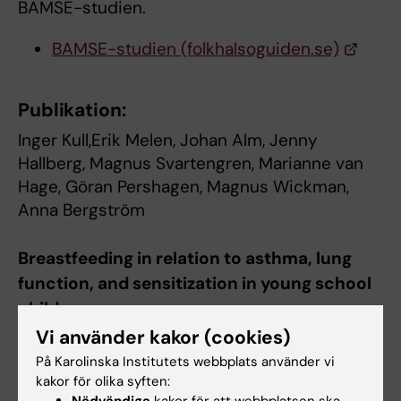
BAMSE-studien.
BAMSE-studien (folkhalsoguiden.se)
Publikation:
Inger Kull,Erik Melen, Johan Alm, Jenny
Hallberg, Magnus Svartengren, Marianne van
Hage, Göran Pershagen, Magnus Wickman,
Anna Bergström
Breastfeeding in relation to asthma, lung
function, and sensitization in young school
children
Vi använder kakor (cookies)
Journal of Allergy & Clinical Immunology,
Corrected Proof, 15 April 2010, DOI:
På Karolinska Institutets webbplats använder vi
10.1016/j.jaci.2010.01.051
kakor för olika syften: