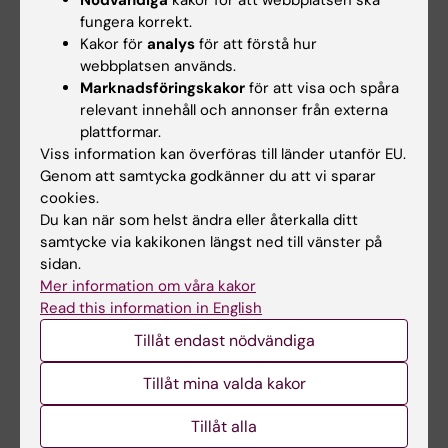
Nödvändiga
kakor för att webbplatsen ska
fungera korrekt.
Läs abstract
Kakor för
analys
för att förstå hur
webbplatsen används.
Marknadsföringskakor
för att visa och spåra
För frågor, kontakta:
relevant innehåll och annonser från externa
leg sjuksköterska, med dr Inger Kull
plattformar.
Viss information kan överföras till länder utanför EU.
Arbete:
Genom att samtycka godkänner du att vi sparar
08 524 800 02
cookies.
Mobil:
Du kan när som helst ändra eller återkalla ditt
076 209 0181
samtycke via kakikonen längst ned till vänster på
sidan.
E-post:
Mer information om våra kakor
inger.kull@ki.se
Read this information in English
Tillåt endast nödvändiga
Adress:
Tillåt mina valda kakor
Tel:
Mobil: 076 209 0181
Tillåt alla
E-post:
inger.kull@ki.se