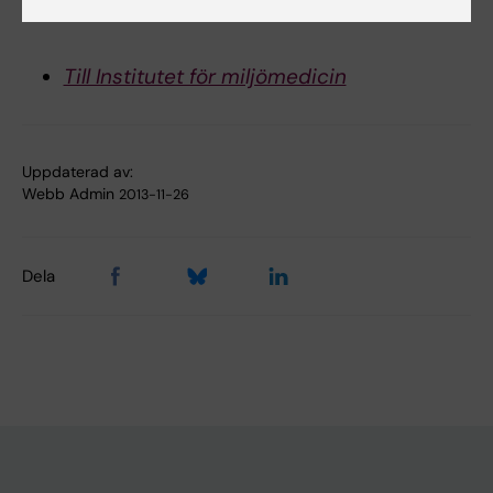
Till Institutet för miljömedicin
Uppdaterad av:
Webb Admin
2013-11-26
Dela