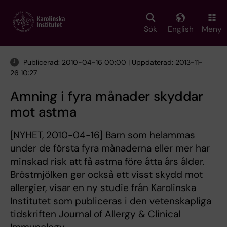
Skip
to
main
Sök
English
Meny
content
Publicerad: 2010-04-16 00:00 | Uppdaterad: 2013-11-
26 10:27
Amning i fyra månader skyddar
mot astma
[NYHET, 2010-04-16] Barn som helammas
under de första fyra månaderna eller mer har
minskad risk att få astma före åtta års ålder.
Bröstmjölken ger också ett visst skydd mot
allergier, visar en ny studie från Karolinska
Institutet som publiceras i den vetenskapliga
tidskriften Journal of Allergy & Clinical