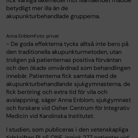
fick vanliga läkemedel mot illamåendet mådde
betydligt mer illa än de
akupunkturbehandlade grupperna.
Anna EnblomFoto: privat
- De goda effekterna tycks alltså inte bero på
den traditionella akupunkturmetoden, utan
troligen på patienternas positiva förväntan
och den ökade omvårdnad som behandlingen
innebär. Patienterna fick samtala med de
akupunkturbehandlande sjukgymnasterna, de
fick beröring och extra tid för vila och
avslappning, säger Anna Enblom, sjukgymnast
och forskare vid Osher Centrum för Integrativ
Medicin vid Karolinska Institutet.
I studien, som publiceras i den vetenskapliga
tidskriften PLoS ONE, ingick 277 patienter vid