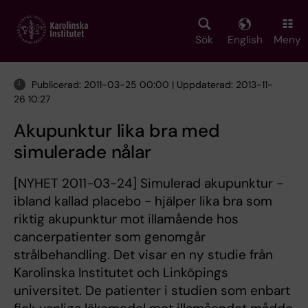
Skip
to
main
Sök
English
Meny
content
Publicerad: 2011-03-25 00:00 | Uppdaterad: 2013-11-
26 10:27
Akupunktur lika bra med
simulerade nålar
[NYHET 2011-03-24] Simulerad akupunktur -
ibland kallad placebo - hjälper lika bra som
riktig akupunktur mot illamående hos
cancerpatienter som genomgår
strålbehandling. Det visar en ny studie från
Karolinska Institutet och Linköpings
universitet. De patienter i studien som enbart