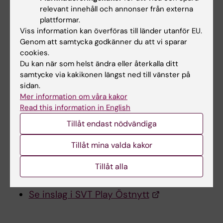
Publikation:
relevant innehåll och annonser från externa
plattformar.
Anna Enblom, Mats Lekander, Mats Hammar,
Viss information kan överföras till länder utanför EU.
Anna Johnsson, Erik Onelöv, Martin Ingvar,
Genom att samtycka godkänner du att vi sparar
Gunnar Steineck & Sussanne Börjeson
cookies.
Du kan när som helst ändra eller återkalla ditt
samtycke via kakikonen längst ned till vänster på
Getting the Grip on Nonspecific Treatment
sidan.
Effects: Emesis in Patients Randomized to
Mer information om våra kakor
Acupuncture or Sham Compared to
Read this information in English
Patients Receiving Standard Care
Tillåt endast nödvändiga
PLoS ONE, online 23 March 2011
Tillåt mina valda kakor
Läs vetenskapligt abstract
Tillåt alla
Hör inslag i SR Vetenskapsradion
Se inslag i SVT Play Östnytt