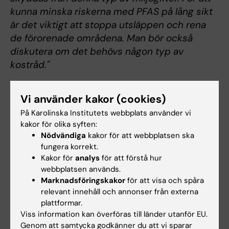
kunna minska riskerna med PFAS på lång sikt
är det viktigt att stoppa utsläppen och rena
de förorenade områdena. Man bör också
diskutera om det behövs någon typ av
kostråd."
Vid IMM pågår flera forskningsprojekt kring
Vi använder kakor (cookies)
PFAS. Ett av dessa är EU-projektet
PERFORCE3
som både studerar vad som
På Karolinska Institutets webbplats använder vi
kakor för olika syften:
händer i människans celler när de exponeras
Nödvändiga
kakor för att webbplatsen ska
för PFAS och samtidigt studerar hur man kan
fungera korrekt.
analysera och åtgärda de tusentals olika
Kakor för
analys
för att förstå hur
PFAS-varianter som vi hittar i miljön.
webbplatsen används.
Marknadsföringskakor
för att visa och spåra
relevant innehåll och annonser från externa
plattformar.
Länkar vid IMM
Viss information kan överföras till länder utanför EU.
Genom att samtycka godkänner du att vi sparar