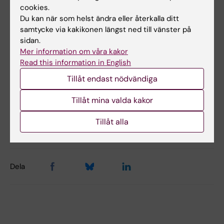
Riskwebben om PFAS
cookies.
Du kan när som helst ändra eller återkalla ditt
samtycke via kakikonen längst ned till vänster på
Hälsorelaterad miljöövervakning
sidan.
Mer information om våra kakor
Är plast farligt för hälsan? IMM-forskaren Hanna
Read this information in English
Karlsson berättar om mikro- och nanoplaster i KI-
podden Medicinvetarna
Tillåt endast nödvändiga
Tillåt mina valda kakor
Uppdaterad av:
Tillåt alla
Anna Persson
2023-06-21
Dela