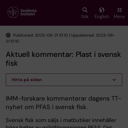
Skip
to
main
Sök
English
Meny
content
Publicerad: 2023-06-21 10:10 | Uppdaterad: 2023-06-
21 10:10
Aktuell kommentar: Plast i svensk
fisk
Hitta på sidan
IMM-forskare kommenterar dagens TT-
nyhet om PFAS i svensk fisk.
Svensk fisk som säljs i matbutiker innehåller
höga halter av miljöföroreningen PFAS. Det