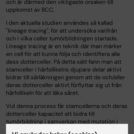
och är därmed den viktigaste orsaken till
uppkomst av BCC.
I den aktuella studien användes så kallad
"lineage tracing", för att undersöka varifrån
och i vilka celler tumörbildningen startade.
Lineage tracing är en teknik där man märker
en cell för att kunna följa och identifiera alla
dess dotterceller. På detta sätt fann man att
stamceller i hårfollikelns djupare delar aktivt
bidrar till sårläkningen genom att de och/eller
deras dotterceller aktivt förflyttar sig ut från
hårfollikeln för att läka såret.
Vid denna process får stamcellerna och deras
dotterceller kapacitet att bidra till
tumörbildning i samverkan med mutation i
cancergener även i den del av huden som