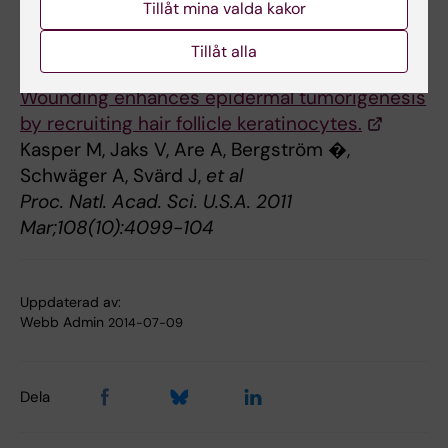
Tillåt mina valda kakor
Publikation
Tillåt alla
Wounding enhances epidermal tumorigenesis
by recruiting hair follicle keratinocytes.
Kasper M, Jaks V, Are A, Bergström �,
Schwäger A, Svärd J,
et al
Proc. Natl. Acad. Sci. U.S.A. 2011
Mar;108(10):4099-104
Uppdaterad av:
Webb Admin
2014-07-09
Dela