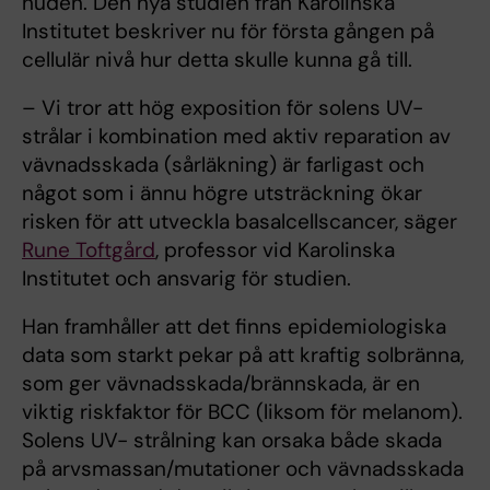
huden. Den nya studien från Karolinska
Institutet beskriver nu för första gången på
cellulär nivå hur detta skulle kunna gå till.
– Vi tror att hög exposition för solens UV-
strålar i kombination med aktiv reparation av
vävnadsskada (sårläkning) är farligast och
något som i ännu högre utsträckning ökar
risken för att utveckla basalcellscancer, säger
Rune Toftgård
, professor vid Karolinska
Institutet och ansvarig för studien.
Han framhåller att det finns epidemiologiska
data som starkt pekar på att kraftig solbränna,
som ger vävnadsskada/brännskada, är en
viktig riskfaktor för BCC (liksom för melanom).
Solens UV- strålning kan orsaka både skada
på arvsmassan/mutationer och vävnadsskada