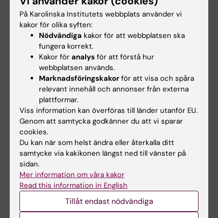
Vi använder kakor (cookies)
kallas interfollikulär epidermis, det vill säga
På Karolinska Institutets webbplats använder vi
huden mellan hårfolliklarna. Det visar att
kakor för olika syften:
stamceller i hårfollikeln kan vara en
Nödvändiga
kakor för att webbplatsen ska
ursprungscell för tumörbildning även i en
fungera korrekt.
annan del av huden.
Kakor för
analys
för att förstå hur
webbplatsen används.
Studien visar att inte alla sorters
Marknadsföringskakor
för att visa och spåra
sår/vävnadsskada ökar tumörbildningen. Det
relevant innehåll och annonser från externa
plattformar.
krävs ett sår genom hela huden för att uppnå
Viss information kan överföras till länder utanför EU.
denna effekt (så kallad full thickness
Genom att samtycka godkänner du att vi sparar
wounding).
cookies.
Du kan när som helst ändra eller återkalla ditt
– Man kan misstänka att kombinationen av
samtycke via kakikonen längst ned till vänster på
kraftig solbränna (vävnadsskada) och DNA-
sidan.
skada (mutationer) orsakad av UV-strålning
Mer information om våra kakor
Read this information in English
ger en liknande effekt, menar Rune Toftgård.
Tillåt endast nödvändiga
Läs om studien i ett pressmedelande