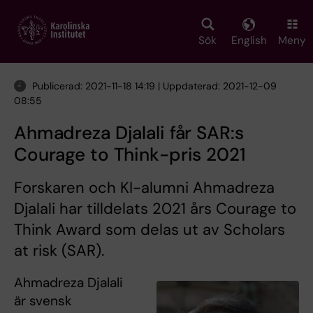
Skip
to
main
Sök
English
Meny
content
Publicerad: 2021-11-18 14:19 | Uppdaterad: 2021-12-09
08:55
Ahmadreza Djalali får SAR:s
Courage to Think-pris 2021
Forskaren och KI-alumni Ahmadreza
Djalali har tilldelats 2021 års Courage to
Think Award som delas ut av Scholars
at risk (SAR).
Ahmadreza Djalali
är svensk