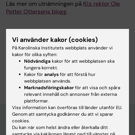
Läs mer om utnämningen på
KI:s rektor Ole
Petter Ottersens blogg
.
Uppdaterad av:
Vi använder kakor (cookies)
Anna Svensson
2021-12-09
På Karolinska Institutets webbplats använder vi
kakor för olika syften:
Nödvändiga
kakor för att webbplatsen ska
Dela
fungera korrekt.
Kakor för
analys
för att förstå hur
webbplatsen används.
Marknadsföringskakor
för att visa och spåra
relevant innehåll och annonser från externa
plattformar.
Viss information kan överföras till länder utanför EU.
Genom att samtycka godkänner du att vi sparar
cookies.
Upptäck KI
Du kan när som helst ändra eller återkalla ditt
samtycke via kakikonen längst ned till vänster på