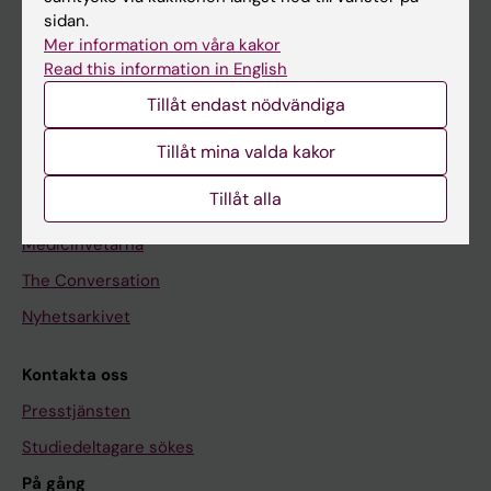
Utbildning
sidan.
Forskarutbildning
Mer information om våra kakor
Read this information in English
Forskning
Tillåt endast nödvändiga
Om KI
Tillåt mina valda kakor
Redaktionellt material
Tillåt alla
Medicinsk Vetenskap
Medicinvetarna
The Conversation
Nyhetsarkivet
Kontakta oss
Presstjänsten
Studiedeltagare sökes
På gång