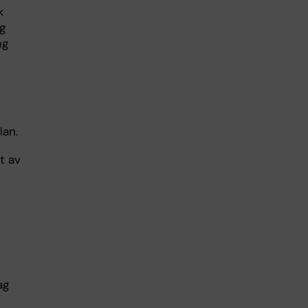
k
ig
ng
lan.
t av
ag