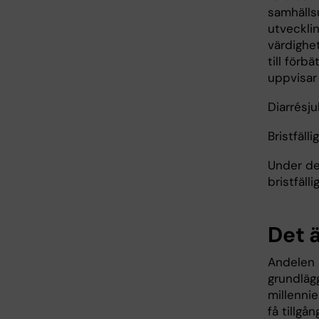
samhällsu
utvecklin
värdighet
till förb
uppvisar
Diarrésj
Bristfälli
Under de
bristfäll
Det ä
Andelen m
grundlägg
millenni
få tillgån