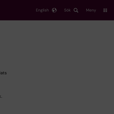
English
Sök
Meny
lats
.