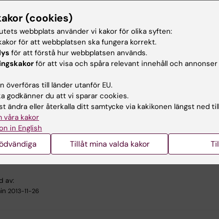
t stöd genom att besöka oss på Norrmalmstorg.
kakor (cookies)
tutets webbplats använder vi kakor för olika syften:
 sker lördagen den 16 augusti kl. 12.30. Utställningen pågå
akor för att webbplatsen ska fungera korrekt.
 den 23 augusti och finns på plats mellan kl. 10 och 16.
lys
för att förstå hur webbplatsen används.
ingskakor
för att visa och spåra relevant innehåll och annonser
er information: www.sanitation-is-dignity.org
 överföras till länder utanför EU.
n-is-dignity är en global kampanj som tagits fram av
 godkänner du att vi sparar cookies.
oilet Organization (GTO), med stöd av UN-Water.
t ändra eller återkalla ditt samtycke via kakikonen längst ned til
n-is-dignity utställningen i Stockholm arrangeras av
 våra kakor
m International Water Institute (SIWI) i samarbete med
on in English
arolinska Institutet, Sida, SEI/EcoSanRes, Swedish Water
nödvändiga
Tillåt mina valda kakor
Ti
NICEF Sverige and UNDP Water Governance Facility vid S
d av:
in
2013-11-26