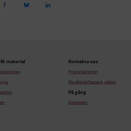
llt material
Kontakta oss
Vetenskap
Presstjänsten
arna
Studiedeltagare sökes
sation
På gång
et
Kalender