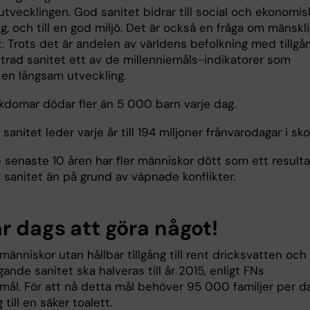
tvecklingen. God sanitet bidrar till social och ekonomis
g, och till en god miljö. Det är också en fråga om mänskl
. Trots det är andelen av världens befolkning med tillgå
ättrad sanitet ett av de millenniemåls-indikatorer som
 en långsam utveckling.
ukdomar dödar fler än 5 000 barn varje dag.
g sanitet leder varje år till 194 miljoner frånvarodagar i sko
 senaste 10 åren har fler människor dött som ett resulta
ig sanitet än på grund av väpnade konflikter.
r dags att göra något!
änniskor utan hållbar tillgång till rent dricksvatten och
ande sanitet ska halveras till år 2015, enligt FNs
emål. För att nå detta mål behöver 95 000 familjer per d
g till en säker toalett.