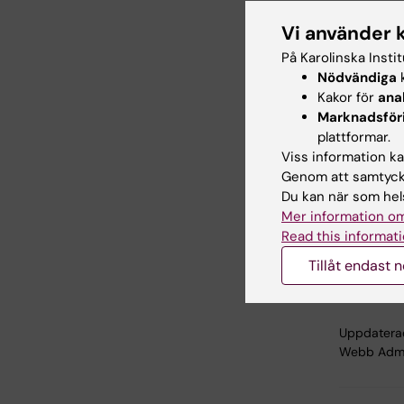
Visa dit
Vi använder 
På Karolinska Insti
Invigning
Nödvändiga
k
fram till
Kakor för
ana
Marknadsför
För m
plattformar.
Viss information kan
Sanitatio
Genom att samtycka
German T
Du kan när som hels
Sanitatio
Mer information om
Stockhol
Read this informati
AMREF, K
Tillåt endast 
House, U
Uppdatera
Webb Adm