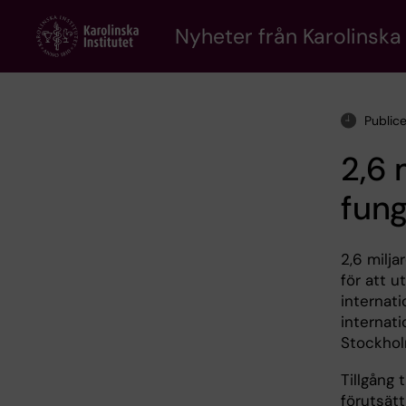
Skip
to
Nyheter från Karolinska 
main
content
Public
2,6 
fung
2,6 milja
för att u
internati
internat
Stockhol
Tillgång 
förutsätt