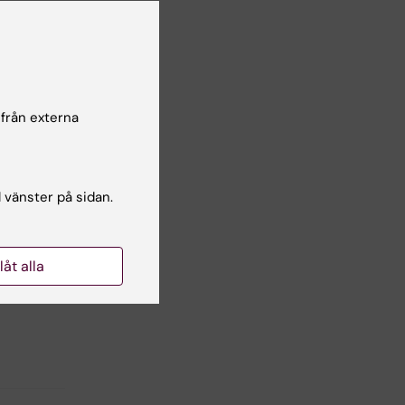
r
 från externa
l vänster på sidan.
llåt alla
IWI.