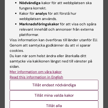
Nödvändiga
kakor för att webbplatsen ska
Jonas F. Ludvigsson leder en studie på
fungera korrekt.
uppdrag av det svenska IBD-kvalitetsregistret
Kakor för
analys
för att förstå hur
(SWIBREG). Den studien har fått finansiering
webbplatsen används.
från Janssen. Förstaförfattaren Tracey G.
Marknadsföringskakor
för att visa och spåra
Simons institution har mottagit anslag från
relevant innehåll och annonser från externa
Amgen och har varit konsult åt Aetion för
plattformar.
Viss information kan överföras till länder utanför EU.
arbete utanför den aktuella studien.
Genom att samtycka godkänner du att vi sparar
Medförfattaren Hannes Hagströms institution
cookies.
har mottagit forskningsanslag från
Du kan när som helst ändra eller återkalla ditt
AstraZeneca, Intercept och Gilead, och han
samtycke via kakikonen längst ned till vänster på
har varit rådgivande styrelsemedlem i Bristol
sidan.
Mer information om våra kakor
Myers Squibb och Gilead.
Read this information in English
Tillåt endast nödvändiga
Publikation
Tillåt mina valda kakor
“
Cancer Risk in Patients With Biopsy‐
Confirmed Nonalcoholic Fatty Liver Disease: A
Tillåt alla