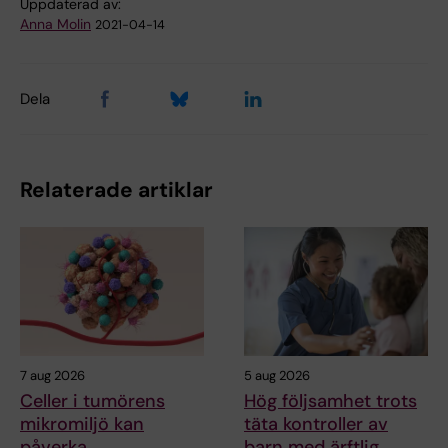
Uppdaterad av:
Anna Molin
2021-04-14
Dela
Relaterade artiklar
7 aug 2026
5 aug 2026
Celler i tumörens
Hög följsamhet trots
mikromiljö kan
täta kontroller av
påverka
barn med ärftlig