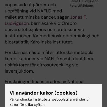
Jonas F. Ludvigsson.
anpassade åtgärder och
Foto: Ulf Sirborn.
uppföljning vid NAFLD med
målet att minska cancer, säger
Jonas F.
Ludvigsson
, barnläkare vid Örebro
universitetssjukhus och professor vid
institutionen för medicinsk epidemiologi och
biostatistik, Karolinska Institutet.
Forskarnas nästa mål är utforska metabola
komplikationer vid NAFLD samt identifiera
riskfaktorer för cirrosutveckling vid
leversjukdom.
Forskningen finansierades av National
Institutes of Health (NIH), Harvard University,
Vi använder kakor (cookies)
Region Stockholm, Crohn’s and Colitis
På Karolinska Institutets webbplats använder vi
Foundation och Karolinska Institutet.
kakor för olika syften: