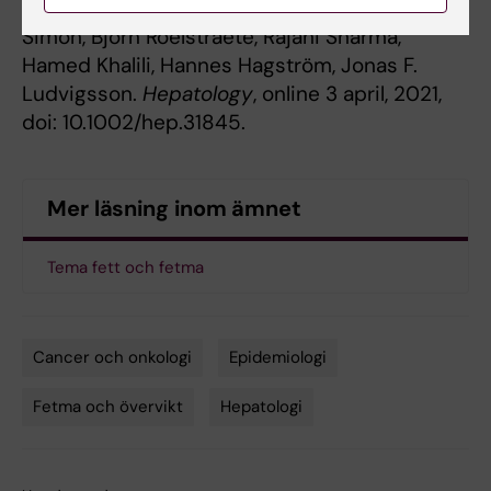
Population‐Based Cohort Study
”. Tracey G.
Simon, Bjorn Roelstraete, Rajani Sharma,
Hamed Khalili, Hannes Hagström, Jonas F.
Ludvigsson.
Hepatology
, online 3 april, 2021,
doi: 10.1002/hep.31845.
Mer läsning inom ämnet
Tema fett och fetma
Cancer och onkologi
Epidemiologi
Tags
Fetma och övervikt
Hepatologi