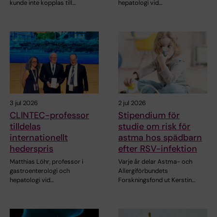
kunde inte kopplas till…
hepatologi vid…
3 jul 2026
2 jul 2026
CLINTEC-professor
Stipendium för
tilldelas
studie om risk för
internationellt
astma hos spädbarn
hederspris
efter RSV-infektion
Matthias Löhr, professor i
Varje år delar Astma- och
gastroenterologi och
Allergiförbundets
hepatologi vid…
Forskningsfond ut Kerstin…