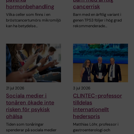
hormonbehandling
cancerrisk
Vilka celler som finns i en
Barn med en ärftlig variant i
bröstcancertumörs mikromiljö
genen TP53 följer i hög grad
kan ha betydelse…
rekommenderade…
21 jul 2026
3 jul 2026
Sociala medier i
CLINTEC-professor
tonåren ökade inte
tilldelas
risken för psykisk
internationellt
ohälsa
hederspris
Tiden som tonåringar
Matthias Löhr, professor i
spenderar på sociala medier
gastroenterologi och