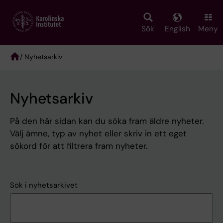
Skip
to
main
Sök
English
Meny
content
/ Nyhetsarkiv
Breadcrumb
Nyhetsarkiv
På den här sidan kan du söka fram äldre nyheter.
Välj ämne, typ av nyhet eller skriv in ett eget
sökord för att filtrera fram nyheter.
Sök i nyhetsarkivet