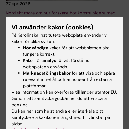
27 apr 2026
Nordiskt möte om hur forskare bör kommunicera med
övriga samhället i beredskap och kris
Vi använder kakor (cookies)
Vad har en kulturan­tropolog och en zoonotisk virolog
gemensamt? Deltagarna vid det två dagar långa mötet
På Karolinska Institutets webbplats använder vi
inom Nordic Universities Health Crises Network, som
kakor för olika syften:
nyligen genomfördes på KI, förenades av att de arbetar i
Nödvändiga
kakor för att webbplatsen ska
skärningspunkten mellan forskning och policy med fokus
fungera korrekt.
på kriser. Under mötet diskuterades hur universitet kan
Kakor för
analys
för att förstå hur
kommunicera för att behålla sin relevans i krissituationer
webbplatsen används.
och samtidigt stärka sitt samhällsengagemang – för att
Marknadsföringskakor
för att visa och spåra
bättre kunna stödja resten av samhället i kristider.
relevant innehåll och annonser från externa
plattformar.
Nyheter
Viss information kan överföras till länder utanför EU.
Genom att samtycka godkänner du att vi sparar
cookies.
Du kan när som helst ändra eller återkalla ditt
samtycke via kakikonen längst ned till vänster på
sidan.