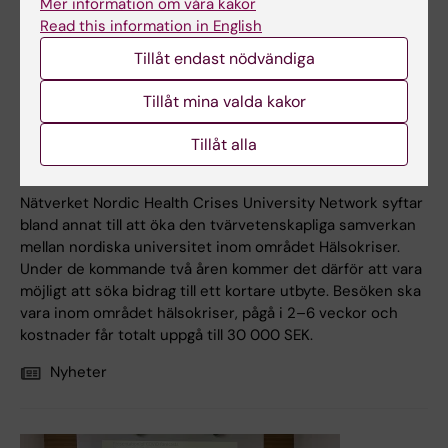
Mer information om våra kakor
Read this information in English
Tillåt endast nödvändiga
Tillåt mina valda kakor
15 okt 2025
Tillåt alla
Sök nordiskt doktorand- eller postdoktorutbyte inom
området Hälsokriser
Nätverket Nordic Health Crises University Network syftar
bland annat till att öka den tvärvetenskapliga samverkan
mellan nordiska universitet inom området Hälsokriser.
Under de kommande två åren kommer det därför att vara
möjligt att söka bidrag till ett kortare utbyte. Besöken ska
vara inom området hälsokriser, pågå i 2–6 veckor och
kostnader får totalt uppgå till 30 000 SEK.
Nyheter