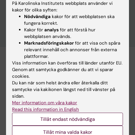
På Karolinska Institutets webbplats använder vi
kakor för olika syften:
Nödvändiga
kakor för att webbplatsen ska
fungera korrekt.
Kakor för
analys
för att förstå hur
webbplatsen används.
Marknadsföringskakor
för att visa och spåra
relevant innehåll och annonser från externa
plattformar.
Viss information kan överföras till länder utanför EU.
Prenumerera på denna sökning som RSS
Genom att samtycka godkänner du att vi sparar
cookies.
Du kan när som helst ändra eller återkalla ditt
samtycke via kakikonen längst ned till vänster på
sidan.
Mer information om våra kakor
Read this information in English
20 apr 2026
Tillåt endast nödvändiga
Microsoft Teams: nytt formulär för skapa team
I framtiden kommer du skapa nya team genom ett nytt
Tillåt mina valda kakor