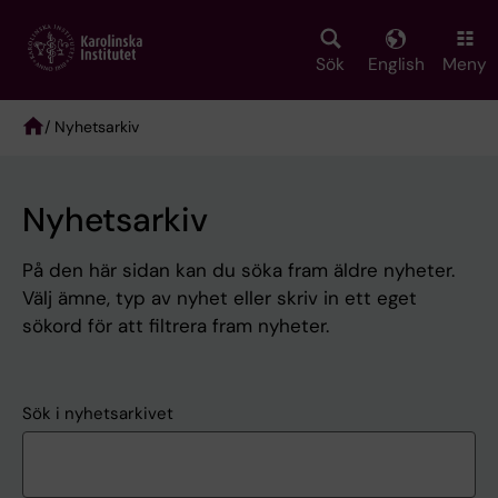
Skip
to
main
Sök
English
Meny
content
/ Nyhetsarkiv
Breadcrumb
Nyhetsarkiv
På den här sidan kan du söka fram äldre nyheter.
Välj ämne, typ av nyhet eller skriv in ett eget
sökord för att filtrera fram nyheter.
Sök i nyhetsarkivet