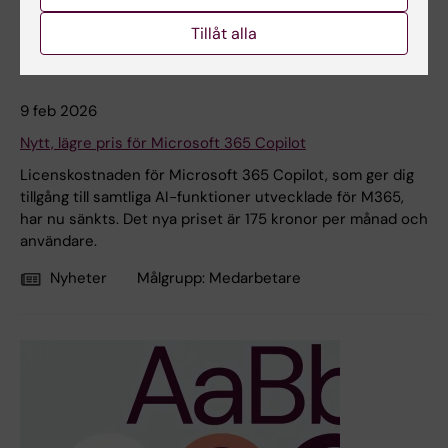
formulär, enkelt nåbart bland apparna i Teams.
Tillåt alla
Nyheter
Målgrupp:
Medarbetare
9 feb 2026
Nytt, lägre pris för Microsoft 365 Copilot
Licenskostnaden för Microsoft 365 Copilot, som ger dig
tillgång till samtliga AI-funktioner utvecklade för M365,
har nu sänkts. Det nya priset är 175 kronor per månad och
användare.
Nyheter
Målgrupp:
Medarbetare