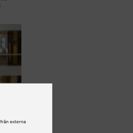
t
Liza
ägar
 från externa
 dem