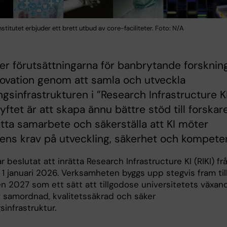
nstitutet erbjuder ett brett utbud av core-faciliteter. Foto: N/A
ker förutsättningarna för banbrytande forsknin
ovation genom att samla och utveckla
ngsinfrastrukturen i ”Research Infrastructure K
Syftet är att skapa ännu bättre stöd till forskare
tta samarbete och säkerställa att KI möter
ens krav på utveckling, säkerhet och kompete
r beslutat att inrätta Research Infrastructure KI (RIKI) fr
1 januari 2026. Verksamheten byggs upp stegvis fram til
 2027 som ett sätt att tillgodose universitetets växan
 samordnad, kvalitetssäkrad och säker
sinfrastruktur.