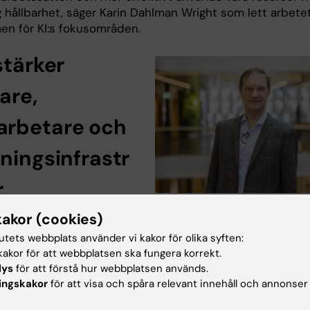
g hållbarhet, säger Karin Dahlman Wright som lett arbete
en för KI:s fokusområden.
stärker
are,
rbetare och
kningsinfrastr
r
Dekan KI Solna Sten Linnarsson Foto: 
 tänkt att skapa nya
kakor (cookies)
Simonsson
er för forskare vid KI
tutets webbplats använder vi kakor för olika syften:
t underlätta tillgången till avancerade metoder och
akor för att webbplatsen ska fungera korrekt.
, bland annat via funktionen Emerging Technologies
lys
för att förstå hur webbplatsen används.
. Dessutom har RIKI som mål att skapa tydligare karriärv
ingskakor
för att visa och spåra relevant innehåll och annonser
rbetare inom forskningsinfrastrukturerna och involvera