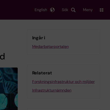
English
Sök
Meny
Ingår i
Medarbetarportalen
ad
Relaterat
Forskningsinfrastruktur och miljöer
Infrastrukturnämnden