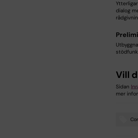
Ytterliga
dialog me
rådgivni
Prelimi
Utbyggnad
stödfunkt
Vill 
Sidan
In
mer infor
Cor
Tags