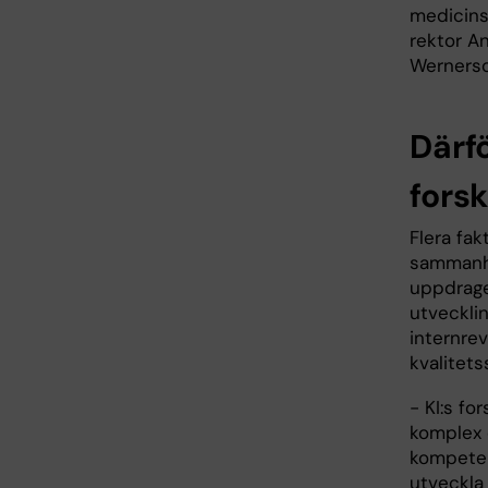
medicinsk
rektor A
Wernerso
Därf
fors
Flera fak
sammanhål
uppdrag
utvecklin
internre
kvalitets
- KI:s fo
komplex 
kompetens
utveckla