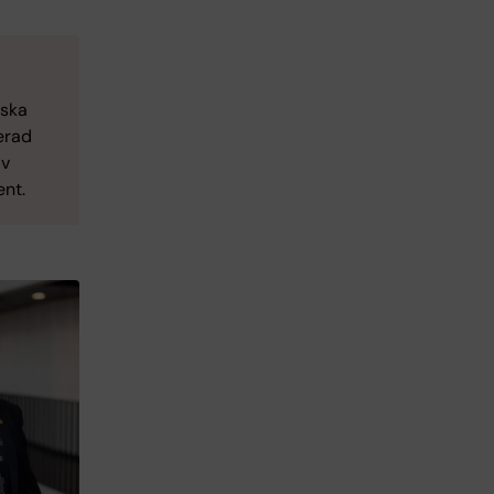
iska
erad
av
ent.