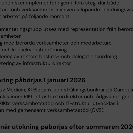
tionen sker implementeringen i flera steg, där både
are och verksamheter involveras löpande. Inledningsvis
r arbetet på följande moment:
ementeringsgrupp utses med representation från berör
samheter
og med berörda verksamheter och medarbetare
- och konsekvensbedömning
dering av rektors besluts- och delegationsordning
tering av infrastrukturdirektör
ring påbörjas 1 januari 2026
iv Medicin, KI Biobank och strålningsbunkrar på Campu
mlas inom RIKI. Infrastrukturdirektör och rådgivande gru
. RIKI:s verksamhetsstöd och IT-struktur utvecklas i
an med gemensamt verksamhetsstöd (GVS).
inär utökning påbörjas efter sommaren 202