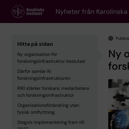
Skip
to
Nyheter från Karolinska 
main
content
Public
Hitta på sidan
Ny o
Ny organisation för
forskningsinfrastruktur beslutad
fors
Därför samlar KI
forskningsinfrastrukturen
RIKI stärker forskare, medarbetare
och forskningsinfrastruktur
Organisationsförändring utan
fysisk omflyttning
Stegvis implementering fram till