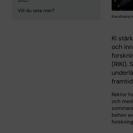
2027
Vill du veta mer?
Karolinska I
KI stär
och inn
forskni
(RIKI). 
underlä
framtid
Rektor ha
och med 
sommaren
behov av
forskning