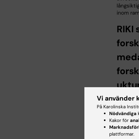
långsikti
inom ram
RIKI 
forsk
meda
fors
uktu
- RIKI är
Vi använder 
möjlighet
På Karolinska Insti
genom at
Nödvändiga
k
tekniker
Kakor för
ana
(EmTech)
Marknadsför
för meda
plattformar.