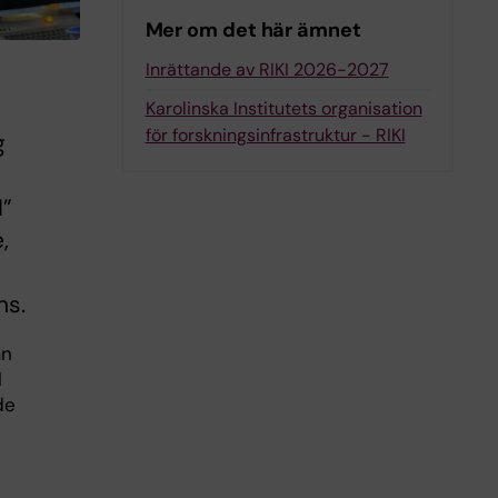
Mer om det här ämnet
Inrättande av RIKI 2026-2027
Karolinska Institutets organisation
för forskningsinfrastruktur - RIKI
g
I”
,
ns.
ån
l
de