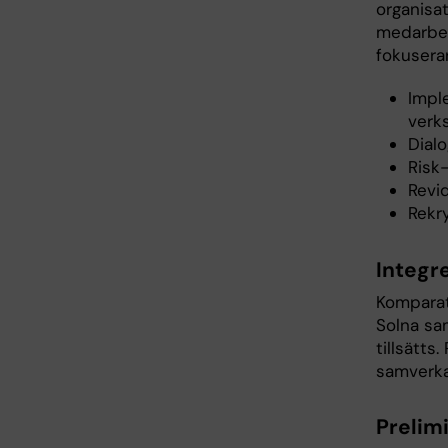
organisa
medarbet
fokusera
Impl
verk
Dial
Risk
Revi
Rekry
Integre
Komparat
Solna sa
tillsätts
samverk
Prelim