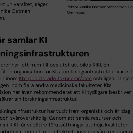
t universitet, säger
Rektor Annika Östman Wernerson. Fot
nnika Östman
Simonsson
n.
ör samlar KI
kningsinfrastrukturen
torer har lett fram till beslutet att bilda RIKI. En
len organisation för KI:s forskningsinfrastruktur var ett
en inom
KI:s prioriterade fokusområden
och ligger i linje
gen inom flera andra medicinska fakulteter. KI:s
vision har även rekommenderat att KI tydligare beskriver
säkrar sin forskningsinfrastruktur.
rskningsinfrastruktur har vuxit fram organiskt och är idag
och svåröverskådlig. Genom att samla resurser och
 i RIKI får vi bättre förutsättningar att höja kvaliteten,
 arbetssätten och mer effektivt använda våra resurser 