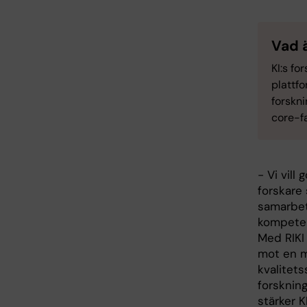
Vad 
KI:s fo
plattf
forskni
core-fa
- Vi vill
forskare 
samarbe
kompeten
Med RIKI 
mot en 
kvalitet
forskning
stärker 