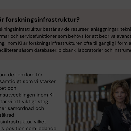
är forskningsinfrastruktur?
rskningsinfrastruktur består av de resurser, anläggningar, tekn
ormar och servicefunktioner som behövs för att bedriva avanc
ng. Inom KI är forskningsinfrastrukturen ofta tillgänglig i form 
ciliteter såsom databaser, biobank, laboratorier och instrum
 göra det enklare för
samtidigt som vi stärker
tet och
sutvecklingen inom KI.
tar vi ett viktigt steg
mer samordnad och
ssäkrad
sinfrastruktur, vilket
KI:s position som ledande