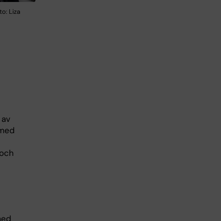
o: Liza
 av
 med
 och
med