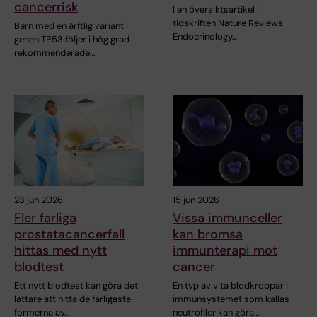
cancerrisk
I en översiktsartikel i
tidskriften Nature Reviews
Barn med en ärftlig variant i
Endocrinology…
genen TP53 följer i hög grad
rekommenderade…
23 jun 2026
15 jun 2026
Fler farliga
Vissa immunceller
prostatacancerfall
kan bromsa
hittas med nytt
immunterapi mot
blodtest
cancer
Ett nytt blodtest kan göra det
En typ av vita blodkroppar i
lättare att hitta de farligaste
immunsystemet som kallas
formerna av…
neutrofiler kan göra…