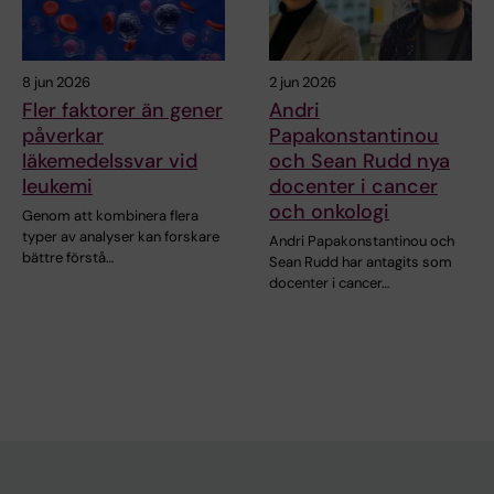
8 jun 2026
2 jun 2026
Fler faktorer än gener
Andri
påverkar
Papakonstantinou
läkemedelssvar vid
och Sean Rudd nya
leukemi
docenter i cancer
och onkologi
Genom att kombinera flera
typer av analyser kan forskare
Andri Papakonstantinou och
bättre förstå…
Sean Rudd har antagits som
docenter i cancer…