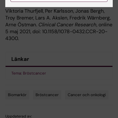
Folkvaljon, Erik Holmberg, Aglaia Schiza,
Viktoria Thurfjell, Per Karlsson, Jonas Bergh,
Troy Bremer, Lars A. Akslen, Fredrik Wärnberg,
Arne Östman.
Clinical Cancer Research
, online
5 maj 2021, doi: 10.1158/1078-0432.CCR-20-
4300.
Länkar
Tema: Bröstcancer
Biomarkör
Bröstcancer
Cancer och onkologi
Tags
Uppdaterad av: