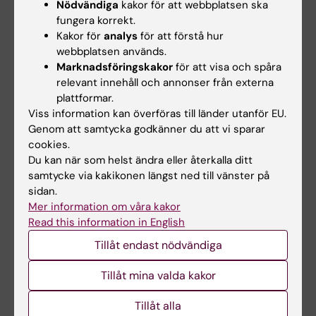
Nödvändiga
kakor för att webbplatsen ska
Karolinska Universitetssjukhuset som
fungera korrekt.
mottagare. Fredrik Wärnberg har fått
Kakor för
analys
för att förstå hur
webbplatsen används.
finansiering för tumörinsamling från PreludeDx
Marknadsföringskakor
för att visa och spåra
med Akademiska sjukhuset som mottagare.
relevant innehåll och annonser från externa
Troy Bremer är anställd och har ägarintresse
plattformar.
(inklusive patent) i PreludeDx, mottar
Viss information kan överföras till länder utanför EU.
kommersiellt forskningsanslag till företaget
Genom att samtycka godkänner du att vi sparar
från National Cancer Institute, samt är
cookies.
Du kan när som helst ändra eller återkalla ditt
meduppfinnare till ett eller flera
samtycke via kakikonen längst ned till vänster på
patent/patentansökningar licensierade till
sidan.
eller ägda av PreludeDx.
Mer information om våra kakor
Read this information in English
Tillåt endast nödvändiga
Publikation
“High PDGFRb expression predicts resistance
Tillåt mina valda kakor
to radiotherapy in DCIS within the SweDCIS
Tillåt alla
randomized trial”
. Carina Strell, Dick