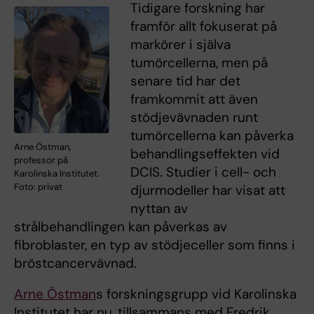
Tidigare forskning har
framför allt fokuserat på
markörer i själva
tumörcellerna, men på
senare tid har det
framkommit att även
stödjevävnaden runt
tumörcellerna kan påverka
Arne Östman,
behandlingseffekten vid
professor på
DCIS. Studier i cell- och
Karolinska Institutet.
Foto: privat
djurmodeller har visat att
nyttan av
strålbehandlingen kan påverkas av
fibroblaster, en typ av stödjeceller som finns i
bröstcancervävnad.
Arne Östman
s forskningsgrupp vid Karolinska
Institutet har nu, tillsammans med Fredrik