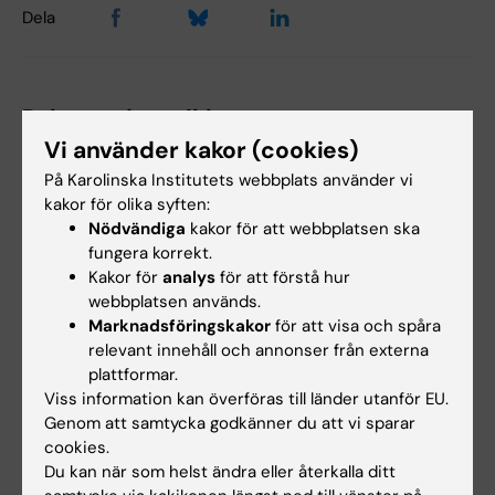
Dela
Relaterade artiklar
Vi använder kakor (cookies)
På Karolinska Institutets webbplats använder vi
kakor för olika syften:
Nödvändiga
kakor för att webbplatsen ska
fungera korrekt.
Kakor för
analys
för att förstå hur
webbplatsen används.
2 aug 2026
28 jul 2026
Marknadsföringskakor
för att visa och spåra
Rekordmånga firade
KI-forskare bakom
relevant innehåll och annonser från externa
plattformar.
lika villkor med KI i
modekreation som
Viss information kan överföras till länder utanför EU.
Prideparaden
lyfter utmaningar
Genom att samtycka godkänner du att vi sparar
med hiv
Sensommarsolen värmde över
cookies.
Stockholm när Karolinska
När den 26:e internationella
Du kan när som helst ändra eller återkalla ditt
Institutet deltog i…
aidskonferensen (AIDS 2026)