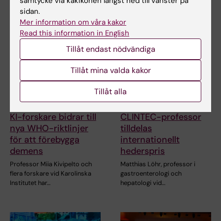
samtycke via kakikonen längst ned till vänster på
öppnar i Rio de…
sidan.
Mer information om våra kakor
Read this information in English
Tillåt endast nödvändiga
Tillåt mina valda kakor
Tillåt alla
23 jul 2026
3 jul 2026
KI-forskare bidrar till
CLINTEC-professor
nya WHO-riktlinjer
tilldelas
för att förebygga
internationellt
demens
hederspris
Professor Miia Kivipelto och
Matthias Löhr, professor i
flera forskare vid Karolinska
gastroenterologi och
Institutet har…
hepatologi vid…