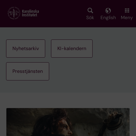
Skip
to
main
Sök
English
Meny
content
Nyhetsarkiv
KI-kalendern
Presstjänsten