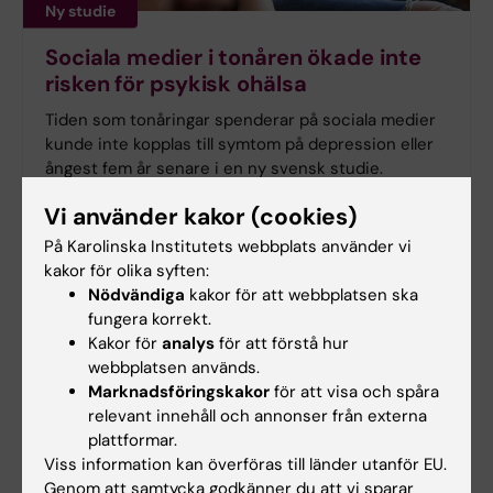
Ny studie
Sociala medier i tonåren ökade inte
risken för psykisk ohälsa
Tiden som tonåringar spenderar på sociala medier
kunde inte kopplas till symtom på depression eller
ångest fem år senare i en ny svensk studie.
Forskningen från Karolinska Institutet har
Vi använder kakor (cookies)
publicerats i
Journal of Adolescent Health
.
På Karolinska Institutets webbplats använder vi
kakor för olika syften:
Nödvändiga
kakor för att webbplatsen ska
fungera korrekt.
Kakor för
analys
för att förstå hur
webbplatsen används.
Marknadsföringskakor
för att visa och spåra
relevant innehåll och annonser från externa
plattformar.
Viss information kan överföras till länder utanför EU.
Genom att samtycka godkänner du att vi sparar