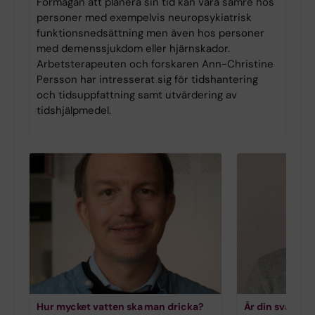
Förmågan att planera sin tid kan vara sämre hos
personer med exempelvis neuropsykiatrisk
funktionsnedsättning men även hos personer
med demenssjukdom eller hjärnskador.
Arbetsterapeuten och forskaren Ann-Christine
Persson har intresserat sig för tidshantering
och tidsuppfattning samt utvärdering av
tidshjälpmedel.
Hur mycket vatten ska man dricka?
Är din svartsj