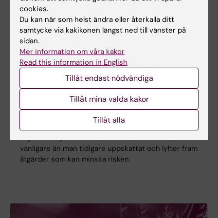
cookies.
Du kan när som helst ändra eller återkalla ditt
samtycke via kakikonen längst ned till vänster på
sidan.
Mer information om våra kakor
Read this information in English
Ny studie
Tillåt endast nödvändiga
Spädbarnskollaps ovanligt men kan
Tillåt mina valda kakor
få allvarliga konsekvenser
Plötslig oväntad spädbarnskollaps under den första
Tillåt alla
levnadsveckan är ovanligt, men kan få allvarliga
följder. En ny studie visar att tillståndet ändå är
vanligare än man tidigare uppskattat och lyfter fram
åtgärder som kan minska risken.