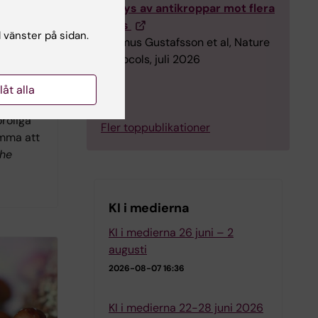
analys av antikroppar mot flera
virus
l vänster på sidan.
Rasmus Gustafsson et al, Nature
iska
Protocols, juli 2026
ositiva
m autism
llåt alla
bättra
oroliga
Fler toppublikationer
omma att
he
KI i medierna
KI i medierna 26 juni – 2
augusti
2026-08-07 16:36
KI i medierna 22-28 juni 2026