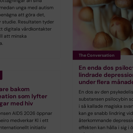
ttagningar än sina
 medan unga med autism
benägna att göra det,
y studie. Resultaten tyder
t digitala vårdkontakter
ill att minska
a.
The Conversation
En enda dos psiloc
lindrade depressio
under flera månad
kare bakom
En dos av den psykedeli
ation som lyfter
substansen psilocybin s
gar med hiv
i så kallade magiska sv
ensen AIDS 2026 öppnar
kan ge snabb lindring vid
neiro medverkar KI i ett
återkommande depressi
nternationellt initiativ
effekten kan hålla i sig i 