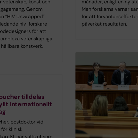
r vetenskap, konst och
månader, enligt en ny stu
ngagemang. Genom
Men forskarna varnar sa
gen ”HIV Unwrapped”
för att förväntanseffekte
ledande hiv-forskare
påverkat resultaten.
dedesigners för att
omplexa vetenskapliga
l hållbara konstverk.
oucher tilldelas
llt internationellt
ag
cher, postdoktor vid
 för klinisk
ap, KI, har valts ut som