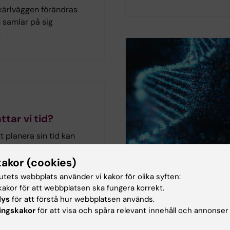
 kärlväggen förändras
 samlar på sig
.
ttar vi tid?
 planera sin tid kan
hos personer med
neuropsykiatrisk
kakor (cookies)
dsättning men även hos
tutets webbplats använder vi kakor för olika syften:
d demenssjukdom eller
akor för att webbplatsen ska fungera korrekt.
The Conversation
. Arbetsterapeuten och
lys
för att förstå hur webbplatsen används.
nn-Christine Persson
ingskakor
för att visa och spåra relevant innehåll och annonser
Genetisk forsknin
at sig för tidshantering
autism väcker etis