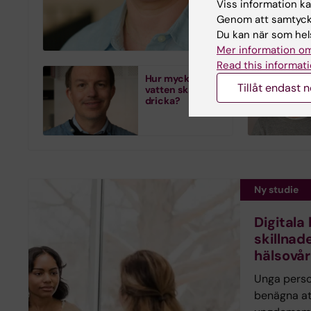
Viss information kan
och tidsupp
Genom att samtycka
utvärdering 
Du kan när som hels
Mer information om
Read this informati
Hur mycket
Tillåt endast 
vatten ska man
dricka?
Ny studie
Digitala
skillnade
hälsovå
Unga pers
benägna at