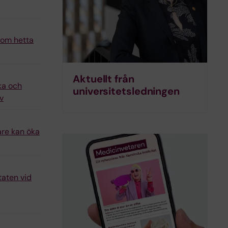
n om hetta
Aktuellt från
ka och
universitets­ledningen
v
are kan öka
taten vid