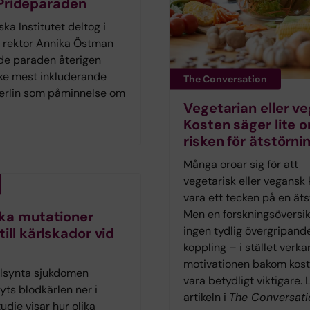
 Prideparaden
a Institutet deltog i
s rektor Annika Östman
de paraden återigen
ke mest inkluderande
The Conversation
 Berlin som påminnelse om
Vegetarian eller v
Kosten säger lite 
risken för ätstörni
Många oroar sig för att
vegetarisk eller vegansk 
vara ett tecken på en äts
Men en forskningsöversik
ka mutationer
ingen tydlig övergripand
till kärlskador vid
koppling – i stället verka
motivationen bakom kost
llsynta sjukdomen
vara betydligt viktigare. 
yts blodkärlen ner i
artikeln i
The Conversati
tudie visar hur olika