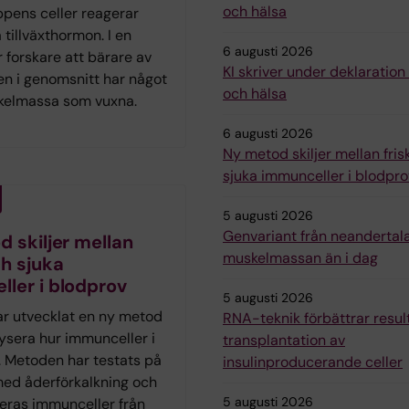
och hälsa
ppens celler reagerar
 tillväxthormon. I en
6 augusti 2026
r forskare att bärare av
KI skriver under deklaratio
en i genomsnitt har något
och hälsa
kelmassa som vuxna.
6 augusti 2026
Ny metod skiljer mellan fris
sjuka immunceller i blodpro
5 augusti 2026
Genvariant från neandertal
 skiljer mellan
muskelmassan än i dag
ch sjuka
ler i blodprov
5 augusti 2026
ar utvecklat en ny metod
RNA-teknik förbättrar resul
lysera hur immunceller i
transplantation av
. Metoden har testats på
insulinproducerande celler
med åderförkalkning och
5 augusti 2026
deras immunceller från