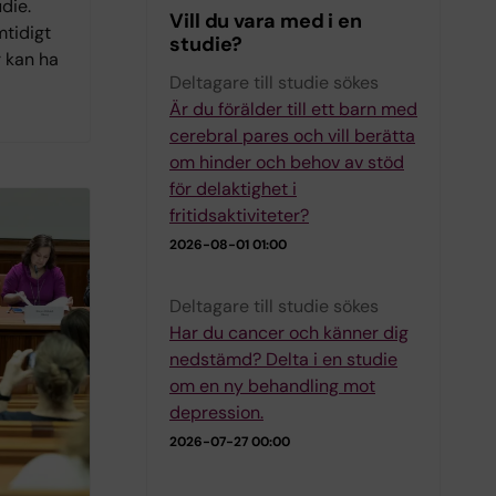
die.
Vill du vara med i en
mtidigt
studie?
r kan ha
Deltagare till studie sökes
Är du förälder till ett barn med
cerebral pares och vill berätta
om hinder och behov av stöd
för delaktighet i
fritidsaktiviteter?
2026-08-01 01:00
Deltagare till studie sökes
Har du cancer och känner dig
nedstämd? Delta i en studie
om en ny behandling mot
depression.
2026-07-27 00:00