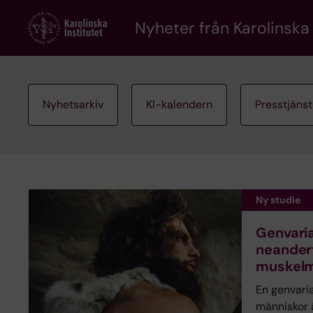
Skip
to
Nyheter från Karolinska 
main
content
Nyhetsarkiv
KI-kalendern
Presstjäns
Ny studie
Genvaria
neander
muskelm
En genvari
människor 