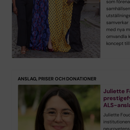
som förena
samhällse
utställnin
samverkar 
med nya mo
omvandla k
koncept til
ANSLAG, PRISER OCH DONATIONER
Juliette F
prestigefy
ALS-ansl
Juliette Fou
institutionen
neurovetensk