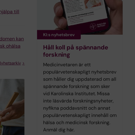
jälpa till
KI:s nyhetsbrev
ndomen kan
isk ohälsa
Håll koll på spännande
forskning
yhetsarkiv
Medicinvetaren är ett
populärvetenskapligt nyhetsbrev
som håller dig uppdaterad om all
spännande forskning som sker
vid Karolinska Institutet. Missa
inte läsvärda forskningsnyheter,
nyfikna poddavsnitt och annat
populärvetenskapligt innehåll om
hälsa och medicinsk forskning.
Anmäl dig här.