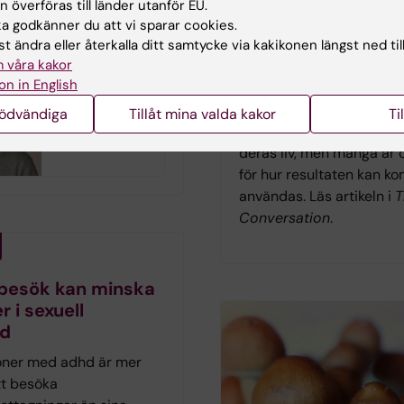
 överföras till länder utanför EU.
fattning samt
frågor
 godkänner du att vi sparar cookies.
av tidshjälpmedel.
Forskning från Karolinska
t ändra eller återkalla ditt samtycke via kakikonen längst ned til
 våra kakor
Institutet visar att autist
on in English
personer i allmänhet är p
Är din svartsjuka
till genetisk forskning o
nödvändiga
Tillåt mina valda kakor
Ti
ett problem?
så länge syftet är att för
deras liv, men många är 
för hur resultaten kan k
användas. Läs artikeln i
T
Conversation
.
 besök kan minska
r i sexuell
rd
oner med adhd är mer
t besöka