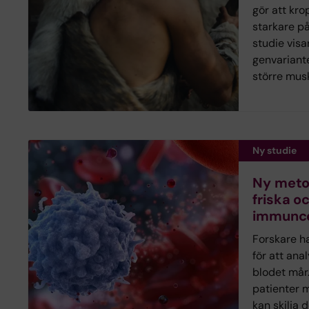
gör att kro
starkare på
studie visa
genvariant
större mus
Ny studie
Ny metod
friska o
immuncel
Forskare h
för att ana
blodet mår
patienter 
kan skilja 