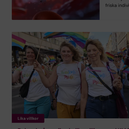
friska indiv
Lika villkor