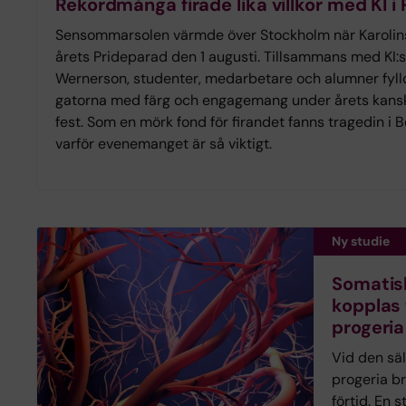
Rekordmånga firade lika villkor med KI i
Sensommarsolen värmde över Stockholm när Karolinsk
årets Prideparad den 1 augusti. Tillsammans med KI:
Wernerson, studenter, medarbetare och alumner fyll
gatorna med färg och engagemang under årets kans
fest. Som en mörk fond för firandet fanns tragedin i
varför evenemanget är så viktigt.
Ny studie
Somatis
kopplas 
progeria
Vid den sä
progeria br
förtid. En s