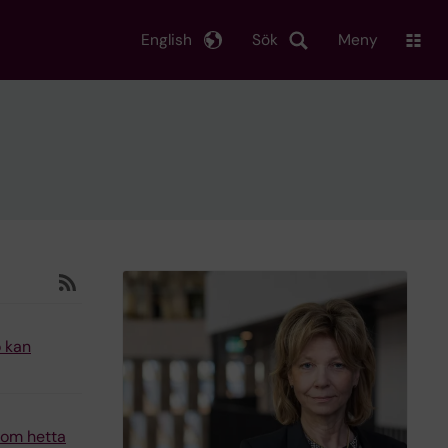
English
Sök
Meny
ö kan
n om hetta