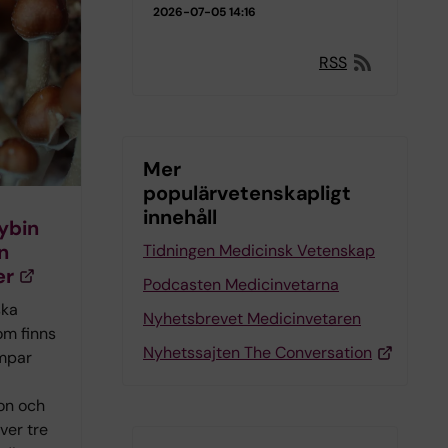
2026-07-05 14:16
RSS
Mer
populärvetenskapligt
innehåll
ybin
n
Tidningen Medicinsk Vetenskap
er
Podcasten Medicinvetarna
ska
Nyhetsbrevet Medicinvetaren
om finns
Nyhetssajten The Conversation
ampar
on och
över tre