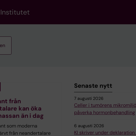
Institutet
ten
Senaste nytt
7 augusti 2026
nt från
Celler i tumörens mikromilj
talare kan öka
påverka hormonbehandling
assan än i dag
ant som moderna
6 augusti 2026
KI skriver under deklaratio
ärvt från neandertalare