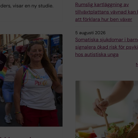
Rumslig kartläggning av
iders, visar en ny studie.
tillväxtplattans vävnad kan h
att förklara hur ben växer
5 augusti 2026
Somatiska sjukdomar i bar
signalera ökad risk för psyk
hos autistiska unga
N