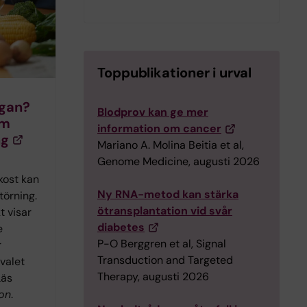
Toppublikationer i urval
egan?
Blodprov kan ge mer
om
information om cancer
ng
Mariano A. Molina Beitia et al,
Genome Medicine, augusti 2026
kost kan
Ny RNA-metod kan stärka
törning.
ötransplantation vid svår
t visar
diabetes
e
P-O Berggren et al, Signal
r
Transduction and Targeted
valet
Therapy, augusti 2026
Läs
on
.