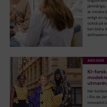
ungdomsmo
jämnåriga,
är mindre 
enligt en n
också på at
kan bidra t
skillnadern
AIDS 2026
KI-fors
modekre
utmanin
När konfer
i Rio de Ja
innovativt i